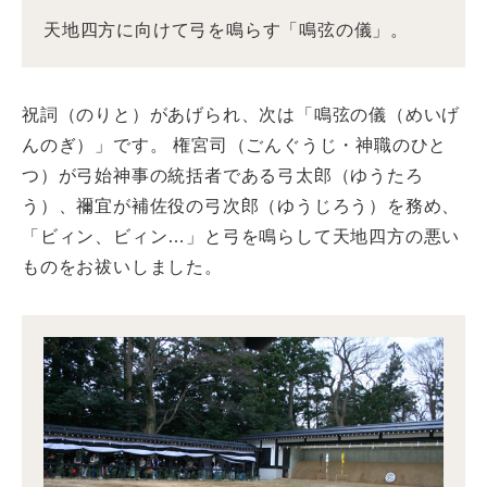
天地四方に向けて弓を鳴らす「鳴弦の儀」。
祝詞（のりと）があげられ、次は「鳴弦の儀（めいげ
んのぎ）」です。 権宮司（ごんぐうじ・神職のひと
つ）が弓始神事の統括者である弓太郎（ゆうたろ
う）、禰宜が補佐役の弓次郎（ゆうじろう）を務め、
「ビィン、ビィン…」と弓を鳴らして天地四方の悪い
ものをお祓いしました。