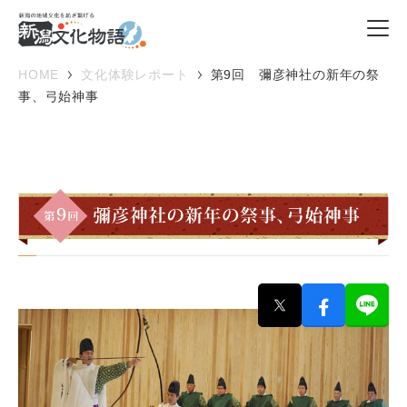
HOME
文化体験レポート
第9回 彌彦神社の新年の祭
事、弓始神事