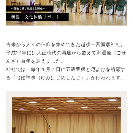
古来から人々の信仰を集めてきた越後一宮彌彦神社。
平成27年には大正時代の再建から数えて御遷座（ごせ
んざ）百年を迎えました。
神社では、毎年１月７日に五穀豊穣と厄よけを祈願す
る「弓始神事（ゆみはじめしんじ）」が行われます。