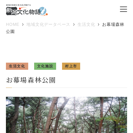
HOME
地域文化データベース
生活文化
お幕場森林
公園
生活文化
文化施設
村上市
お幕場森林公園