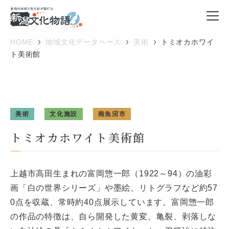
HOME
地域文化データベース
美術
トミオカホワイ
ト美術館
美術
文化施設
南魚沼市
トミオカホワイト美術館
上越市高田生まれの富岡惣一郎（1922～94）の油彩
画「白の世界シリーズ」や墨絵、リトグラフなど約57
0点を収蔵、常時約40点展示しています。富岡惣一郎
の作品の特徴は、自ら開発した黄変、亀裂、剥落しな