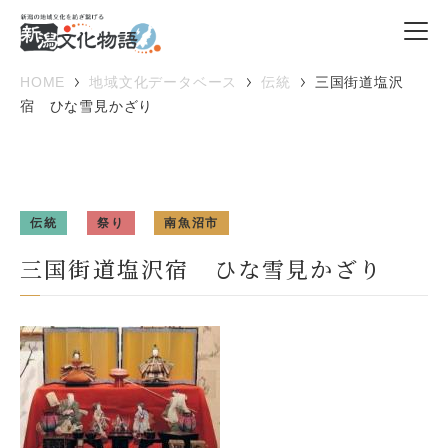
HOME
地域文化データベース
伝統
三国街道塩沢
宿 ひな雪見かざり
伝統
祭り
南魚沼市
三国街道塩沢宿 ひな雪見かざり