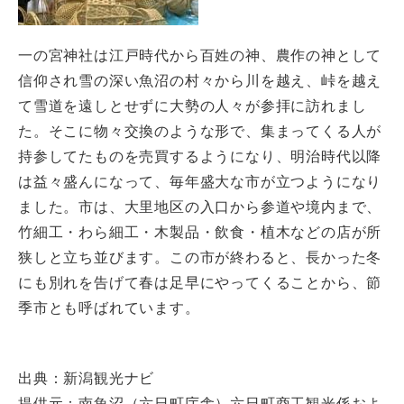
一の宮神社は江戸時代から百姓の神、農作の神として
信仰され雪の深い魚沼の村々から川を越え、峠を越え
て雪道を遠しとせずに大勢の人々が参拝に訪れまし
た。そこに物々交換のような形で、集まってくる人が
持参してたものを売買するようになり、明治時代以降
は益々盛んになって、毎年盛大な市が立つようになり
ました。市は、大里地区の入口から参道や境内まで、
竹細工・わら細工・木製品・飲食・植木などの店が所
狭しと立ち並びます。この市が終わると、長かった冬
にも別れを告げて春は足早にやってくることから、節
季市とも呼ばれています。
出典：新潟観光ナビ
提供元：南魚沼（六日町庁舎）六日町商工観光係およ