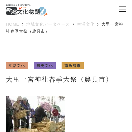
HOME
地域文化データベース
生活文化
大里一宮神
社春季大祭（農具市）
生活文化
歴史文化
南魚沼市
大里一宮神社春季大祭（農具市）