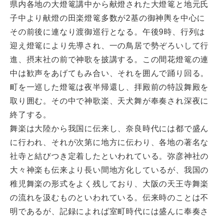
県内各地の大燈篭講中から献燈された大燈篭と地元氏
子中より献燈の田楽燈篭多数が2基の御神輿を中心に
その前後に連なり渡御巡行となる。午後9時、行列は
迎え燈篭により先導され、一の鳥居で勢ぞろいして行
進、摂末社の前で神歌を披講する。この間花燈篭の連
中は歓声をあげてもみ合い、それを囲んで踊り回る。
町を一巡した燈篭は夜半帰還し、拝殿前の特設舞殿を
取り囲む。その中で神歌楽、天犬舞が奉奏され深夜に
終了する。
舞楽は大陸から我国に伝来し、奈良時代には都で盛ん
に行われ、それが次第に地方に伝わり、各地の著名な
社寺と結びつき定着したといわれている。弥彦神社の
大々神楽も伝来より長い間地方化しているが、我国の
稚児舞楽の形式をよく残しており、大阪の天王寺舞楽
の流れを汲むものといわれている。伝来時のことは不
明であるが、記録によれば室町時代には盛んに奉奏さ