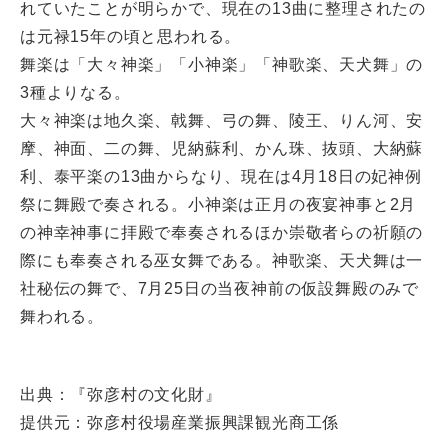
れていたことが明らかで、現在の13曲に整理されたの
は元禄15年の頃と思われる。
舞楽は「大々神楽」「小神楽」「神歌楽、天犬舞」の
3種よりなる。
大々神楽は地久楽、戟舞、弓の舞、陵王、りん河、安
摩、神面、二の舞、児納蘇利、かん珠、抜頭、大納蘇
利、泰平楽の13曲からなり、現在は4月18日の妃神例
祭に舞殿で奏される。小神楽は正月の夜宴神事と2月
の神幸神事に拝殿で奉奏されるほか崇敬者らの祈願の
際にも奉奏される巫女舞である。神歌楽、天犬舞は一
社秘伝の舞で、7月25日の当夜神前の仮設舞殿のみで
舞われる。
出典：『弥彦村の文化財』
提供元：弥彦村役場産業振興課観光商工係