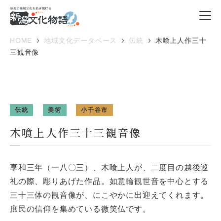
HOME
地域文化データベース
伝統
木喰上人作三十
三観音像
伝統
美術
小千谷市
木喰上人作三十三観音像
享和三年（一八〇三）、木喰上人が、二度目の越後巡
礼の際、彫りあげた作品。如意輪観世音を中心とする
三十三体の観音像が、にこやかに出迎えてくれます。
庶民の信仰を集めている微笑仏です。