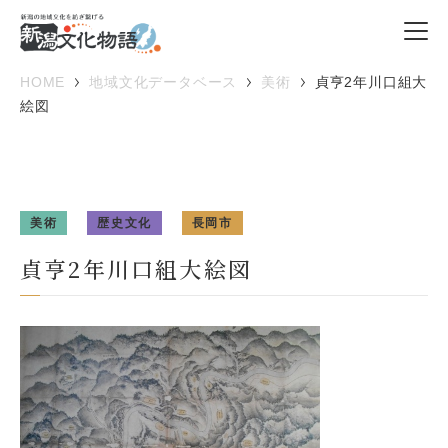
HOME
地域文化データベース
美術
貞亨2年川口組大
絵図
美術
歴史文化
長岡市
貞亨2年川口組大絵図