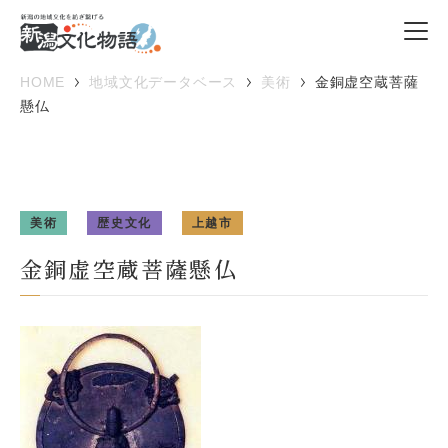
HOME
地域文化データベース
美術
金銅虚空蔵菩薩
懸仏
美術
歴史文化
上越市
金銅虚空蔵菩薩懸仏