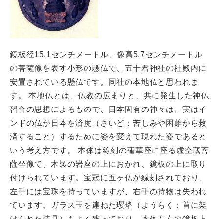
鏡板径15.1センチメートル、像高5.7センチメートル
の菩薩像を表す小形の懸仏で、五十君神社の社殿内に
安置されている懸仏です。同社の本地仏と思われま
す。 本地仏とは、仏教の広まりと、共に発生した神仏
習合の思想によるもので、日本固有の神々は、実はイ
ンドの仏が日本を済度（さいど：苦しみや困難から救
済すること）するために姿を変えて現れた姿であると
いう考え方です。 本体は線刻の蓮華座に座る虚空蔵菩
薩坐像で、木製の岩座の上におかれ、鏡板の上に取り
付けられています。宝冠に五ヶ仏が線刻されており、
左手には宝珠を持っていますが、右手の持物は失われ
ています。ガラス玉を連ねた瓔珞（ようらく：首に架
けられた装具）もよく残っており、本体左右の鏡板上