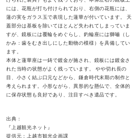
には、花瓶が打ち付けられており、右側の花瓶には、
蓮の実をガラス玉で表現した蓮華が付いています。 天
蓋部分は基板を除いてほとんど失われてしまっていま
すが、鏡板には覆輪をめぐらし、釣輪座には獅嚙（し
かみ：歯をむき出しにした動物の模様）を具備してい
ます。
本体と蓮華座は一鋳で鍍金が施され、鏡板には鍍金さ
れた当時の状態がよく残っています。 やや切れ長の
目、小さく結ぶ口元などから、鎌倉時代末期の制作と
考えられます。小形ながら、異形的な懸仏で、全体的
に保存状態も良好であり、注目すべき遺品です。
出典：
『上越観光ネット』
提供元：上越市観光企画課