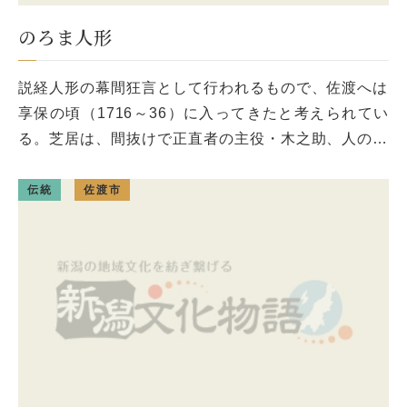
のろま人形
説経人形の幕間狂言として行われるもので、佐渡へは
享保の頃（1716～36）に入ってきたと考えられてい
る。芝居は、間抜けで正直者の主役・木之助、人のよ
い下の長者、男好きのお花、貪欲でずる賢い仏師の4
人で構成され、狂言風に演 […]
伝統
佐渡市