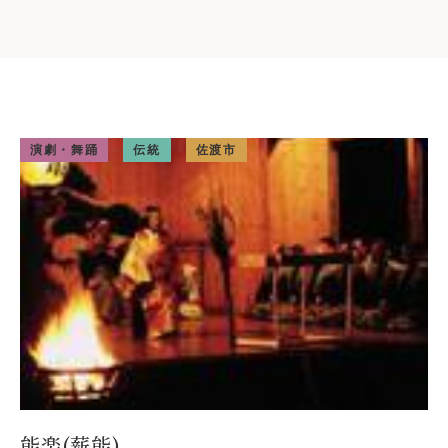
演劇・舞踊
伝統
佐渡市
能楽(薪能)