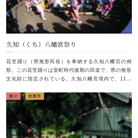
久知（くち）八幡宮祭り
花笠踊り（県無形民俗）を奉納する久知八幡宮の例
祭。この花笠踊りは室町時代後期の田楽で、県の無形
文化財に指定されている。久知八幡宮境内で、11～
12歳の男子14人が色とりどりの花笠をかぶり、扇で
早乙女姿になって舞う古式ゆか […]
祭り
佐渡市