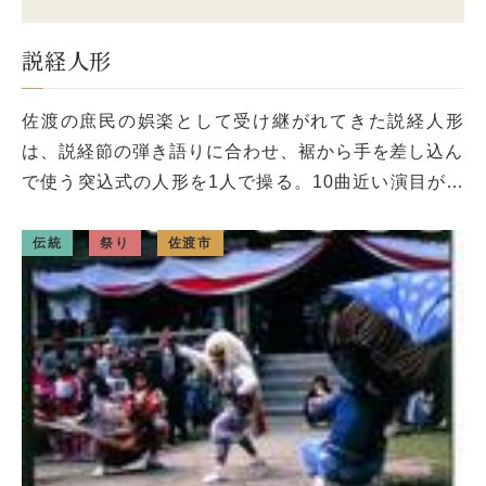
説経人形
佐渡の庶民の娯楽として受け継がれてきた説経人形
は、説経節の弾き語りに合わせ、裾から手を差し込ん
で使う突込式の人形を1人で操る。10曲近い演目があ
り、現在は新穂地区にある広栄座だけが、昔ながらの
伝統を守り伝えている。 出典 […]
伝統
祭り
佐渡市