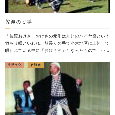
佐渡の民謡
「佐渡おけさ」おけさの元唄は九州のハイヤ節という
酒もり唄といわれ、船乗りの手で小木地区に上陸して
唄われている中に「おけさ節」となったもので、小木
地区に入ったハイヤ節はハヤシと呼ばれ座敷唄から盆
踊唄化し金山の選鉱場で唄われ […]
生活文化
佐渡市