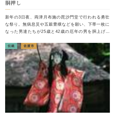
胴押し
新年の3日夜、両津月布施の毘沙門堂で行われる勇壮
な祭り。無病息災や五穀豊穣などを願い、下帯一枚に
なった男達たちが25歳と42歳の厄年の男を胴上げす
る。景気づけに酒をのみ、灰神楽を立てたり柱を叩い
たりして騒ぐ、裸押し合い祭 […]
伝統
佐渡市