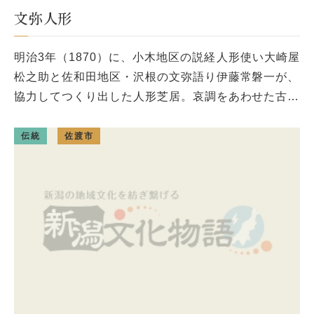
文弥人形
明治3年（1870）に、小木地区の説経人形使い大崎屋
松之助と佐和田地区・沢根の文弥語り伊藤常磐一が、
協力してつくり出した人形芝居。哀調をあわせた古浄
瑠璃にのって演じられ、典雅な趣があるが、人形は素
朴な雰囲気。出し物は10 […]
伝統
佐渡市