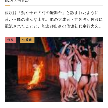
佐渡は「鶯や十戸の村の能舞台」と詠まれたように、
昔から能の盛んな土地。能の大成者・世阿弥が佐渡に
配流されたことと、能楽師出身の佐渡初代奉行大久保
長安が能楽を奨励したことが大きく影響している。初
めは奉行所の役人達の教養とし […]
祭り
佐渡市