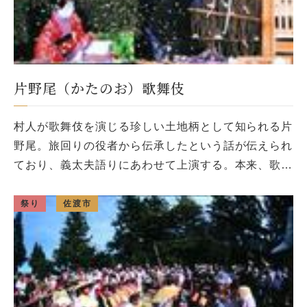
片野尾（かたのお）歌舞伎
村人が歌舞伎を演じる珍しい土地柄として知られる片
野尾。旅回りの役者から伝承したという話が伝えられ
ており、義太夫語りにあわせて上演する。本来、歌舞
伎では三味線で伴奏すべき部分を、「チャクを入れ
る」という形で拍子木を使ってリ […]
祭り
佐渡市