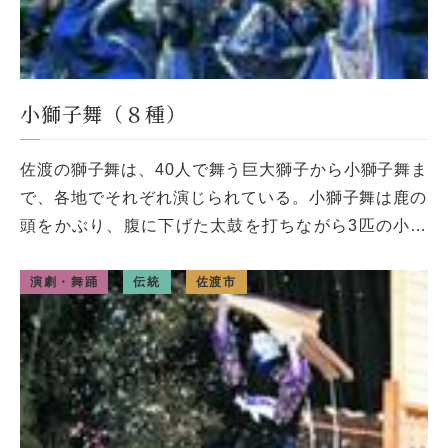
小獅子舞（８種）
佐渡の獅子舞は、40人で舞う巨大獅子から小獅子舞ま
で、各地でそれぞれ演じられている。小獅子舞は鹿の
頭をかぶり、腹に下げた太鼓を打ちながら3匹の小獅
子が舞うもので、霧にまぎれた雌獅子を探すという内
容。両津地区・赤玉では「小 […]
演劇・舞踊
伝統
佐渡市