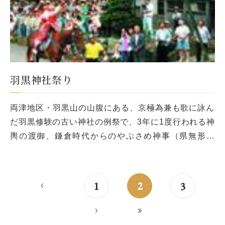
羽黒神社祭り
両津地区・羽黒山の山腹にある、京極為兼も歌に詠ん
だ羽黒修験の古い神社の例祭で、3年に1度行われる神
輿の渡御、鎌倉時代からのやぶさめ神事（県無形民
俗）が行われる。 出典： 『佐渡百選』 提供元：佐渡
市観光課 および佐渡観光 […]
<
1
2
3
>
>>