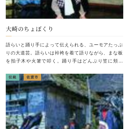
大崎のちょぼくり
語らいと踊り手によって伝えられる、ユーモアたっぷ
りの大道芸。語らいは裃袴を着て語りながら、まな板
を拍子木や火箸で叩く。踊り手はどんぶり笠に頬被
り、破れ衣を着て股引の上に褌、草鞋をはいて、帯に
は徳利をぶらさげ、硬貨を入れた […]
伝統
佐渡市