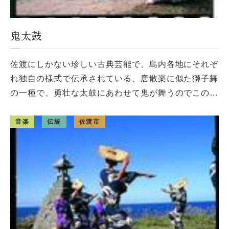
鬼太鼓
佐渡にしかない珍しい古典芸能で、島内各地にそれぞ
れ独自の様式で伝承されている、唐散楽に似た獅子舞
の一種で、勇壮な太鼓にあわせて鬼が舞うのでこの名
がある。佐渡では「オンデコ」と呼ぶ。島内各地の祭
礼には多く舞われる神事芸能で […]
音楽
伝統
佐渡市