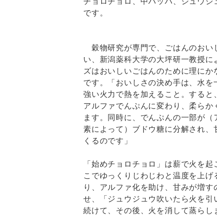
チョロチョロ、中パッパ、ジュウジ
です。
穀物研究が専門で、ごはんのおい
い、新潟薬科大学の大坪研一教授に
ズはおいしいごはんのために理にか
です。「おいしさの決め手は、水を
強い火力で熱を加えること。すると
アルファでんぷんに変わり、柔らか
ます。同時に、でんぷんの一部が（
素によって）ブドウ糖に分解され、
くるのです」
「始めチョロチョロ」は薪で火を起
こでゆっくりじわじわと温度を上げ
り、アルファ化を助け、甘みが増す
せ、「ジュウジュウ吹いたら火を引
続けて、その後、火を消して蒸らし