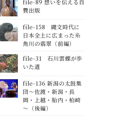
file-89 想いを伝える自
費出版
file-158 縄文時代に
日本全土に広まった糸
魚川の翡翠（前編）
file-31 石川雲蝶が歩
いた道
file-136 新潟の太鼓集
団～佐渡・新潟・長
岡・上越・胎内・柏崎
～（後編）