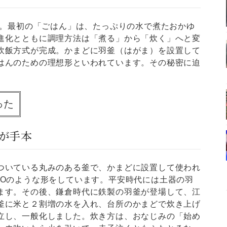
り。最初の「ごはん」は、たっぷりの水で煮たおかゆ
進化とともに調理方法は「煮る」から「炊く」へと変
炊飯方式が完成。かまどに羽釜（はがま）を設置して
はんのための理想形といわれています。その秘密に迫
った
が手本
いている丸みのある釜で、かまどに設置して使われ
FOのような形をしています。平安時代には土器の羽
ます。その後、鎌倉時代に鉄製の羽釜が登場して、江
釜に米と２割増の水を入れ、台所のかまどで炊き上げ
立し、一般化しました。炊き方は、おなじみの「始め