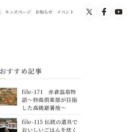
化
キッズページ
お知らせ
イベント
おすすめ記事
file-171 赤倉温泉物
語～妙高倶楽部が目指
した高級避暑地〜
file-115 伝統の道具で
おいしいごはんを炊く