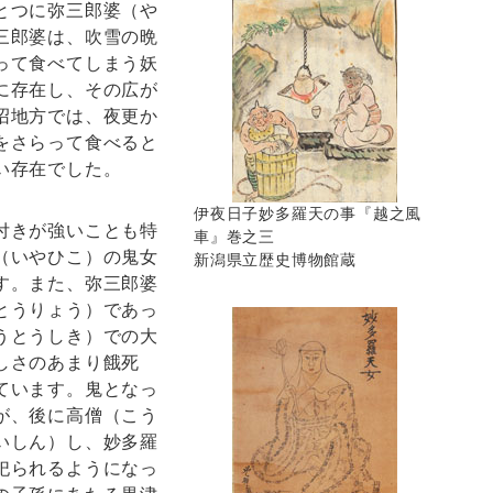
とつに弥三郎婆（や
三郎婆は、吹雪の晩
って食べてしまう妖
に存在し、その広が
沼地方では、夜更か
をさらって食べると
い存在でした。
伊夜日子妙多羅天の事『越之風
付きが強いことも特
車』巻之三
（いやひこ）の鬼女
新潟県立歴史博物館蔵
す。また、弥三郎婆
とうりょう）であっ
うとうしき）での大
しさのあまり餓死
ています。鬼となっ
が、後に高僧（こう
いしん）し、妙多羅
祀られるようになっ