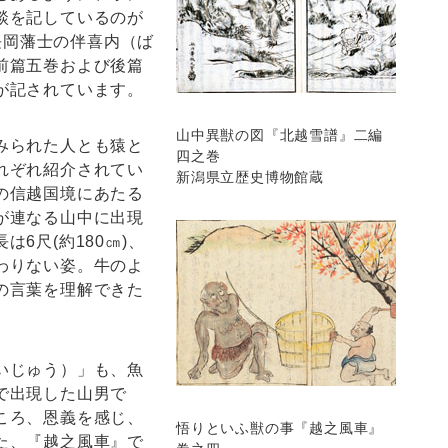
談を記しているのが
に長岡藩士の伴喜内（ば
前篇五巻および後篇
が記されています。
山中異獣の図『北越雪譜』二編
みられた人とも猿と
四之巻
れぞれ紹介されてい
新潟県立歴史博物館蔵
の信越国境にあたる
が連なる山中に出現
6尺(約180㎝)、
わりない姿。牛のよ
の言葉を理解できた
いじゅう）」も、魚
で出現した山男で
ころ、恩義を感じ、
悟りといふ獣の事『越之風車』
た、『越之風車』で