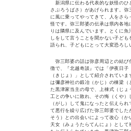
新潟県に伝わる代表的な妖怪のひ
さぶろうばさ）があげられます。弥
に風に乗ってやってきて、人をさら
怪です。弥三郎婆の伝承は県内各地
りは隣県に及んでいます。とくに魚
しをして言うことを聞かない子ども
語られ、子どもにとって大変恐ろし
弥三郎婆の話は弥彦周辺との結び
徴で、『北越奇談』では「伊夜日子
（きじょ）」として紹介されていま
は彌彦神社の鍛冶（かじ）の棟梁（
た黒津家当主の母で、上棟式（じょ
工との争いに敗れ、その悔（くや）
（がし）して鬼になったと伝えられ
て悪行を繰り広げた弥三郎婆でした
そう）との出会いによって改心（か
天女（みょうたらてんにょ）として