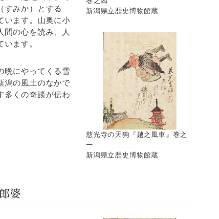
巻之四
（すみか）とする
新潟県立歴史博物館蔵
ています。山奥に小
人間の心を読み、人
ています。
の晩にやってくる雪
新潟の風土のなかで
す多くの奇談が伝わ
慈光寺の天狗『越之風車』巻之
一
新潟県立歴史博物館蔵
郎婆