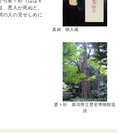
から婆々杉（ばばす
は、悪人が死ぬと、
間の人の見せしめに
真綿 個人蔵
婆々杉 新潟県立歴史博物館提
供