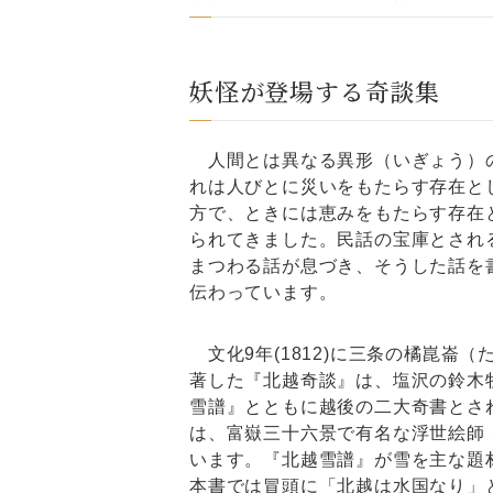
妖怪が登場する奇談集
人間とは異なる異形（いぎょう）
れは人びとに災いをもたらす存在と
方で、ときには恵みをもたらす存在
られてきました。民話の宝庫とされ
まつわる話が息づき、そうした話を
伝わっています。
文化9年(1812)に三条の橘崑崙
著した『北越奇談』は、塩沢の鈴木
雪譜』とともに越後の二大奇書とさ
は、富嶽三十六景で有名な浮世絵師
います。『北越雪譜』が雪を主な題
本書では冒頭に「北越は水国なり」