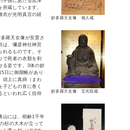
の子孫にあたる黒津
を所蔵しています。
僧衣が光明真言の経
妙多羅天女像 個人蔵
多羅天女像が安置さ
前は、彌彦神社神宮
られるものです。そ
りで死者の衣類を剥
せる姿です。3体の妙
15日に御開帳があり
、頭上に真綿（まわ
を子どもの首に巻く
妙多羅天女像 宝光院蔵
るといわれ広く信仰
山には、樹齢1千年
ｍの杉の大木が立って