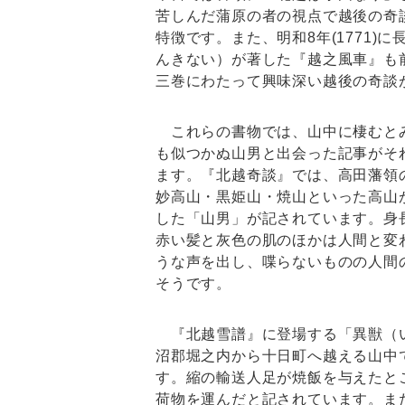
苦しんだ蒲原の者の視点で越後の奇
特徴です。また、明和8年(1771)
んきない）が著した『越之風車』も
三巻にわたって興味深い越後の奇談
これらの書物では、山中に棲むと
も似つかぬ山男と出会った記事がそ
ます。『北越奇談』では、高田藩領
妙高山・黒姫山・焼山といった高山
した「山男」が記されています。身長は
赤い髪と灰色の肌のほかは人間と変
うな声を出し、喋らないものの人間
そうです。
『北越雪譜』に登場する「異獣（
沼郡堀之内から十日町へ越える山中
す。縮の輸送人足が焼飯を与えたと
荷物を運んだと記されています。ま