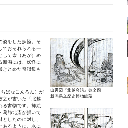
の姿をした妖怪。そ
しておそれられる一
として崇（あが）め
る新潟には、妖怪に
書きとめた奇談集も
山男図『北越奇談』巻之四
（たちばなこんろん）が
新潟県立歴史博物館蔵
牧之が書いた『北越
れる書物です。挿絵
・葛飾北斎が描いて
材としたのに対し、
とあるように、水に