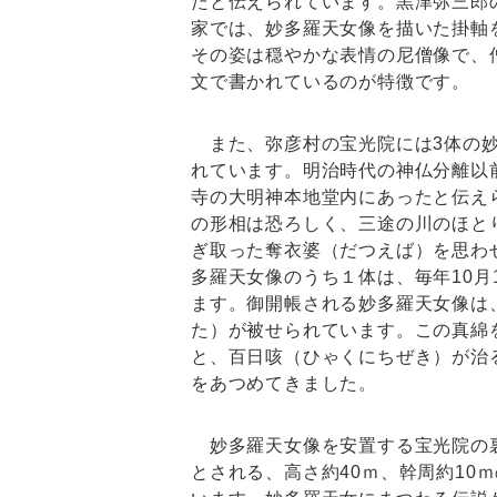
たと伝えられています。黒津弥三郎
家では、妙多羅天女像を描いた掛軸
その姿は穏やかな表情の尼僧像で、
文で書かれているのが特徴です。
また、弥彦村の宝光院には3体の妙
れています。明治時代の神仏分離以
寺の大明神本地堂内にあったと伝え
の形相は恐ろしく、三途の川のほと
ぎ取った奪衣婆（だつえば）を思わ
多羅天女像のうち１体は、毎年10月
ます。御開帳される妙多羅天女像は
た）が被せられています。この真綿
と、百日咳（ひゃくにちぜき）が治
をあつめてきました。
妙多羅天女像を安置する宝光院の裏
とされる、高さ約40ｍ、幹周約10