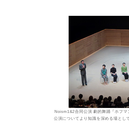
Noism1&2合同公演 劇的舞踊『ホ
公演についてより知識を深める場として