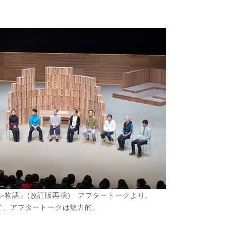
フマン物語』(改訂版再演) アフタートークより。
、アフタートークは魅力的。