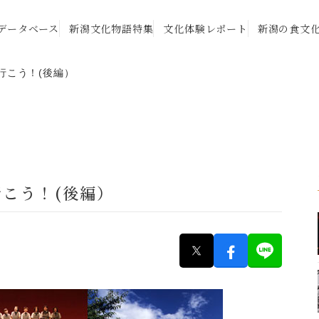
データベース
新潟文化物語特集
文化体験レポート
新潟の食文
に行こう！(後編）
に行こう！(後編）