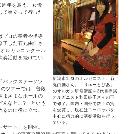
10周年を迎え、女優
して巣立って行った
はプロの奏者や指導
修了した石丸由佳さ
際オルガンコンクール
演奏活動を続けてい
新潟市出身のオルガニスト、石
「バックステージツ
丸由佳さん。「りゅーとぴあ」
このツアーでは、普段
のオルガン研修講座を2代目専属
さまざまなホールの
オルガニスト和田純子さんの下
どんなとこ?」という
で修了。国内・国外で数々の賞
を受賞し、現在はヨーロッパを
めるのに役に立つ。
中心に精力的に演奏活動を行っ
ている。
ンサート」を開催。