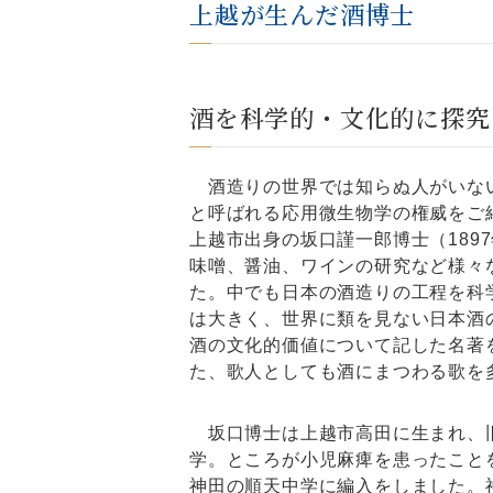
上越が生んだ酒博士
酒を科学的・文化的に探究
酒造りの世界では知らぬ人がいな
と呼ばれる応用微生物学の権威をご
上越市出身の坂口謹一郎博士（1897
味噌、醤油、ワインの研究など様々
た。中でも日本の酒造りの工程を科
は大きく、世界に類を見ない日本酒
酒の文化的価値について記した名著
た、歌人としても酒にまつわる歌を
坂口博士は上越市高田に生まれ、
学。ところが小児麻痺を患ったこと
神田の順天中学に編入をしました。