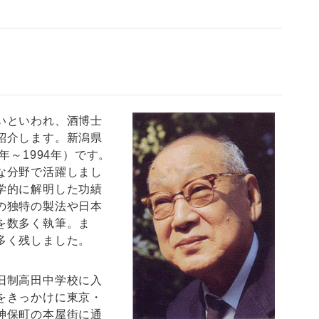
いといわれ、酒博士
紹介します。新潟県
年～1994年）です。
な分野で活躍しまし
学的に解明した功績
の独特の製法や日本
を数多く執筆。ま
多く残しました。
旧制高田中学校に入
をきっかけに東京・
神保町の本屋街に通