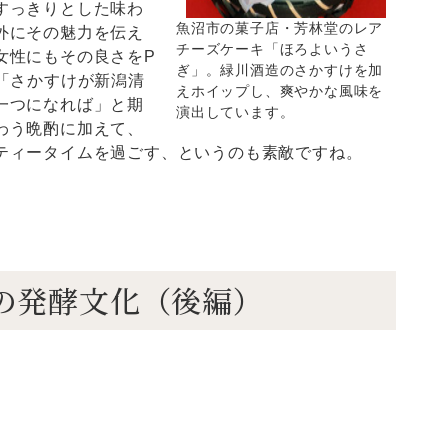
すっきりとした味わ
魚沼市の菓子店・芳林堂のレア
外にその魅力を伝え
チーズケーキ「ほろよいうさ
女性にもその良さをP
ぎ」。緑川酒造のさかすけを加
「さかすけが新潟清
えホイップし、爽やかな風味を
一つになれば」と期
演出しています。
わう晩酌に加えて、
ティータイムを過ごす、というのも素敵ですね。
がたの発酵文化（後編）