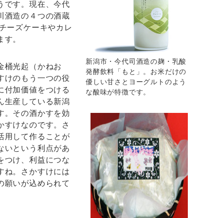
うです。現在、今代
川酒造の４つの酒蔵
アチーズケーキやカレ
ます。
新潟市・今代司酒造の麹・乳酸
金桶光起（かねお
発酵飲料「もと」。お米だけの
すけのもう一つの役
優しい甘さとヨーグルトのよう
に付加価値をつける
な酸味が特徴です。
ん生産している新潟
す。その酒かすを効
かすけなのです。さ
活用して作ることが
ないという利点があ
をつけ、利益につな
すね。さかすけには
の願いが込められて