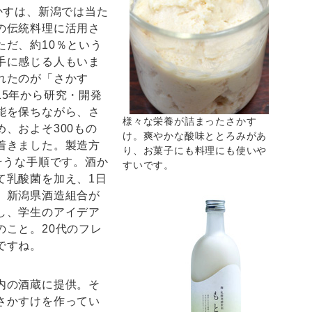
かすは、新潟では当た
の伝統料理に活用さ
ただ、約10％という
手に感じる人もいま
れたのが「さかす
15年から研究・開発
能を保ちながら、さ
様々な栄養が詰まったさかす
、およそ300もの
け。爽やかな酸味ととろみがあ
着きました。製造方
り、お菓子にも料理にも使いや
そうな手順です。酒か
すいです。
て乳酸菌を加え、1日
、新潟県酒造組合が
し、学生のアイデア
のこと。20代のフレ
ですね。
内の酒蔵に提供。そ
さかすけを作ってい