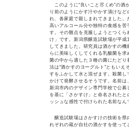
このように“良いこと尽くめ”の酒
り前のようにかす汁やかす漬けなど
れ、各家庭で親しまれてきました。
高いアルコール分や独特の食感を苦
す。その難点を克服しようとつくら
け」です。新潟県醸造試験場が平成
してきました。研究員は酒かすの機
らに美味しくしてくれる乳酸菌を求め
菌の中から適した３種の菌にたどり
法は“酒かすのヨーグルト”ともいえ
すをふかして水と混ぜます。殺菌し
かけて発酵させるそうです。名前は
新潟市内のデザイン専門学校で公募
を基に「さかすけ」と命名されたと
ッシュな感性で付けられた名前なん
醸造試験場はさかすけの技術を県
れぞれの蔵が自社の酒かすを使って