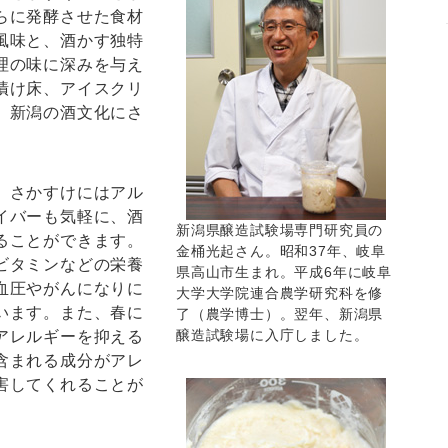
らに発酵させた食材
風味と、酒かす独特
理の味に深みを与え
漬け床、アイスクリ
、新潟の酒文化にさ
、さかすけにはアル
イバーも気軽に、酒
新潟県醸造試験場専門研究員の
ることができます。
金桶光起さん。昭和37年、岐阜
ビタミンなどの栄養
県高山市生まれ。平成6年に岐阜
血圧やがんになりに
大学大学院連合農学研究科を修
います。また、春に
了（農学博士）。翌年、新潟県
醸造試験場に入庁しました。
アレルギーを抑える
含まれる成分がアレ
害してくれることが