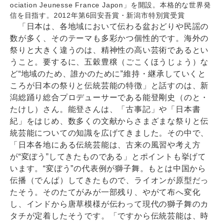
ociation Jeunesse France Japon」を開設。本格的な世界発
信を目指す。2012年第6回安吾賞・新潟市特別賞受賞
「日本は、各地域において伝わる盆おどりや民謡の
数が多く、そのテーマも多彩かつ個性的です。海外の
祭りと大きく違うのは、精神性の高い芸術であるとい
うこと。要するに、五穀豊穣（ごこくほうじょう）な
ど“地域のため、誰かのために”維持・継承していくと
ころが日本の祭りと伝統芸能の特徴」と話すのは、新
潟総踊り総合プロデューサーである能登剛史（のと・
たけし）さん。能登さんは、「古事記」や「日本書
紀」をはじめ、数多くの文献からさまざまな祭りと伝
統芸能についての知識を広げてきました。その中で、
「日本各地にある伝統芸能は、古来の風習や考え方
が“変ぼう”してきたものである」とポイントも挙げて
います。“変ぼう”の代表例が獅子舞。もとは中国から
伝播（でんぱ）してきたもので、ライオンが原型だっ
たそう。そのたてがみが一部残り、やがて布へ変化
し、インドから唐草模様が伝わって現代の獅子舞のカ
タチが定着したそうです。「ですから伝統芸能は、時