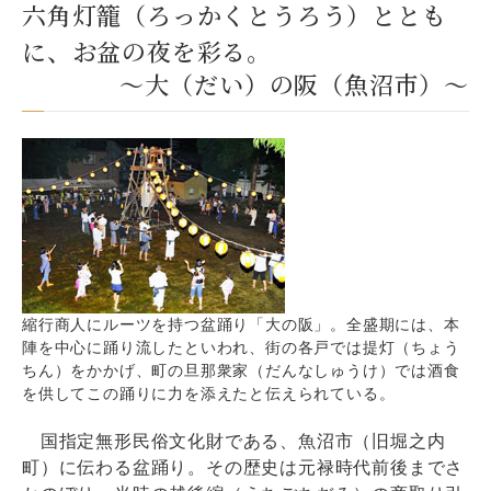
六角灯籠（ろっかくとうろう）ととも
に、お盆の夜を彩る。
～大（だい）の阪（魚沼市）～
縮行商人にルーツを持つ盆踊り「大の阪」。全盛期には、本
陣を中心に踊り流したといわれ、街の各戸では提灯（ちょう
ちん）をかかげ、町の旦那衆家（だんなしゅうけ）では酒食
を供してこの踊りに力を添えたと伝えられている。
国指定無形民俗文化財である、魚沼市（旧堀之内
町）に伝わる盆踊り。その歴史は元禄時代前後までさ