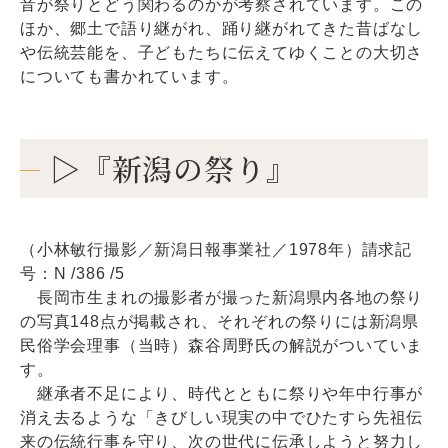
音が祭りとどう関わるのかが考察されています。この
ほか、郷土で語り継がれ、踊り継がれてきた昔ばなし
や伝統芸能を、子どもたちに伝えてゆくことの大切さ
についても書かれています。
▷『新潟の祭り』
（小林敏行撮影／新潟日報事業社／1978年）請求記
号：N /386 /5
長岡市生まれの撮影者が撮った新潟県内各地の祭り
の写真148点が掲載され、それぞれの祭りには新潟県
民俗学会理事（当時）森谷周野氏の解説がついていま
す。
継承者不足により、時代とともに祭りや年中行事が
消え去るような「きびしい現実の中でひたすら先祖伝
来の伝統行事を守り、次の世代に伝承しようと努力し