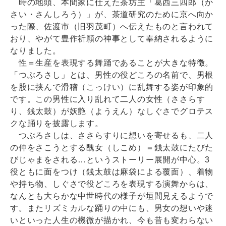
時の地頭、本間家に仕えた茶坊主「葛西三四郎（か
さい・さんしろう）」が、茶道研究のために京へ向か
った際、佐渡市（旧羽茂町）へ伝えたものと言われて
おり、やがて豊作祈願の神事として奉納されるように
なりました。
性＝生産を表現する舞踊であることが大きな特徴。
「つぶろさし」とは、男性の役どころの名前で、男根
を股に挟んで滑稽（こっけい）に乱舞する姿が印象的
です。この男性に入り乱れて二人の女性（ささらす
り、銭太鼓）が妖艶（ようえん）なしぐさでグロテス
クな踊りを披露します。
つぶろさしは、ささらすりに想いを寄せるも、二人
の仲をさこうとする醜女（しこめ）＝銭太鼓にたびた
びじゃまをされる…というストーリー展開が中心。3
役ともに面をつけ（銭太鼓は麻袋による覆面）、着物
や持ち物、しぐさで役どころを表現する演舞からは、
なんとも大らかな中世時代の様子が垣間見えるようで
す。またリズミカルな踊りの中にも、男女の想いや迷
いといった人生の機微が描かれ、今も昔も変わらない