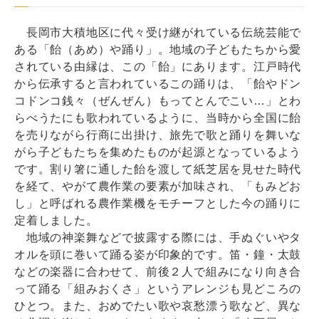
長岡市大積地区に代々受け継がれている伝統芸能で
ある「飴（あめ）や踊り」。地域の子どもたちから愛
されている由縁は、この「飴」にあります。江戸時代
から伝承すると言われているこの踊りは、「飴やドン
コドンコ銭々（ぜんぜん）もってとんでこい…」とわ
らべうたにも歌われているように、当時から全国に飴
を売りながら行商に出掛け、旅先で歌と踊りを舞いな
がら子どもたちを集めたものが起源となっているよう
です。割り箸に通した飴を渡して紙芝居を見せた時代
を経て、やがて農作業の要素が加味され、「もみどお
し」と呼ばれる農作業機をモチーフとした今の踊りに
定着しました。
地域の神楽舞などで披露する際には、手ぬぐいやタ
オルを頭に巻いて踊る姿が印象的です。笛・鐘・太鼓
などの楽器に合わせて、前後２人で組みになり向き合
って踊る「組みおくさ」というアレンジも見どころの
ひとつ。また、おめでたい歌や哀愁漂う歌など、異な