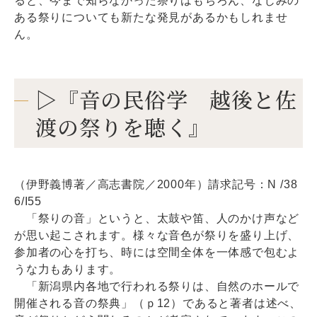
ると、今まで知らなかった祭りはもちろん、なじみの
ある祭りについても新たな発見があるかもしれませ
ん。
▷『音の民俗学 越後と佐
渡の祭りを聴く』
（伊野義博著／高志書院／2000年）請求記号：N /38
6/I55
「祭りの音」というと、太鼓や笛、人のかけ声など
が思い起こされます。様々な音色が祭りを盛り上げ、
参加者の心を打ち、時には空間全体を一体感で包むよ
うな力もあります。
「新潟県内各地で行われる祭りは、自然のホールで
開催される音の祭典」（ｐ12）であると著者は述べ、