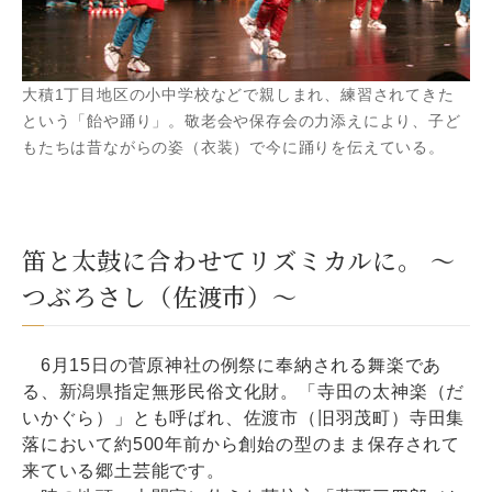
大積1丁目地区の小中学校などで親しまれ、練習されてきた
という「飴や踊り」。敬老会や保存会の力添えにより、子ど
もたちは昔ながらの姿（衣装）で今に踊りを伝えている。
笛と太鼓に合わせてリズミカルに。 ～
つぶろさし（佐渡市）～
6月15日の菅原神社の例祭に奉納される舞楽であ
る、新潟県指定無形民俗文化財。「寺田の太神楽（だ
いかぐら）」とも呼ばれ、佐渡市（旧羽茂町）寺田集
落において約500年前から創始の型のまま保存されて
来ている郷土芸能です。