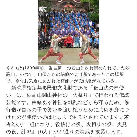
今から約1300年前、当国第一の名山とされ崇められていた妙
高山。かつて、山伏たちの信仰のより所であったこの場所
で、今なお気迫にあふれた棒使いが受け継がれている。
新潟県指定無形民俗文化財である「仮山伏の棒使
い」は、妙高山関山神社の「火祭り」で行われる伝統
芸能です。由緒ある神社を戦乱などから守るため、修
行僧が自らの手で災いを追い払うために武術を身につ
けたのが棒使いのはじまりであるとされています。若
者2人が一組になり、役抜けの役、火切りの役、火見
の役、計3組（6人）が22通りの演武を披露します。