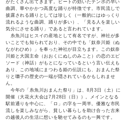
がたくさん出てきます。ビートの効いたテンポの早い
曲調、華やかかつ高度な踊りが特徴です。市民流しで
披露される踊りとしては珍しく（一般的にはゆっくり
流れるような曲調、踊りが多い）、「見る人を楽しい
気分にさせる踊り」であると言われています。
糸魚川はヒスイの産地として有名ですが、神社が多
いことでも知られており、その中でも「奴奈川姫（ぬ
ながわひめ）」を奉った神社が目立ちます。この奴奈
川姫と大国主命（おおくにぬしのみこと）の恋のエピ
ソード（神話）がもとになっているという言い伝えも
あり、この地域にまつわる姫の伝説にも、おまんた祭
りと囃子の歴史の一端が隠されているかもしれませ
ん。
今年の「糸魚川おまんた祭り」は、8月3日（土）に
開催（大花火大会は7月28日（日））。メインとなる
駅前通りを中心に、「ロ」の字を一周半。優雅な市民
流しを楽しみながら、貧しい暮らしを助け合った古来
の越後人の生活に想いを馳せてみるのも一興です。