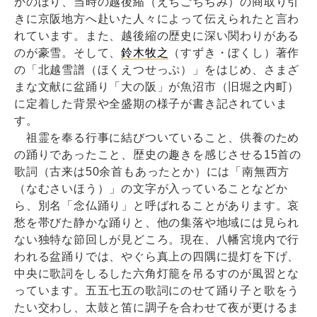
かのぼり、当時の越後縮（えちごちぢみ）の商取り引
きに京阪地方へ赴いた人々によって伝えられたと言わ
れています。また、越後縮の歴史に深い関わりがある
のが豪雪。そして、
鈴木牧之
（すずき・ぼくし）著作
の「北越雪譜（ほくえつせっぷ）」をはじめ、さまざ
まな文献に盆踊り「大の阪」が魚沼市（旧堀之内町）
に定着した背景や全盛期の様子が書き記されていま
す。
祖霊を奉る行事に結びついていること、供養のため
の踊りであったこと、歴史の趣きを感じさせる15首の
歌詞（古来は50余首もあったとか）には「南無西方
（なむさいほう）」の文字が入っていることなどか
ら、別名「念仏踊り」と呼ばれることがあります。哀
愁を帯びた静かな踊りと、他の集落や地域には見られ
ない独特な節回しが見どころ。現在、八幡宮境内で行
われる盆踊りでは、やぐら真上の四隅に提灯を下げ、
中央に歌詞をしるした六角灯籠を吊るすのが風習とな
っています。五五七五の歌詞にのせて踊り子と歌をう
たい交わし、太鼓と笛に調子を合わせて夜が更けるま