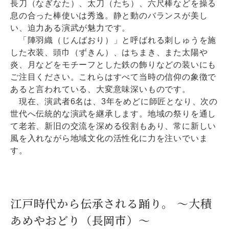
長刀（なぎなた）、太刀（たち）、六尺棒などを操る
息の合った棒使いは秀逸。静と動のバランスが美し
い、迫力ある演武が魅力です。
「陣羽織（じんばおり）」と呼ばれる刺しゅうを施
した衣装、頭巾（ずきん）、はちまき、また太陽や
炎、月などをモチーフとした鉄の飾りなどの装いにも
ご注目ください。これらはすべて当時の信仰の象徴で
あると言われている、大変意味深いものです。
現在、演武者6名は、3年をめどに師匠となり、次の
世代へ伝統的な演武を継承します。地域の祭りを通し
て老若、新旧の交流を深める役割もあり、常に新しい
風を入れながら地域文化の活性化に力を注いでいま
す。
江戸時代から伝承される踊り。 ～大積
あめやおどり（長岡市）～