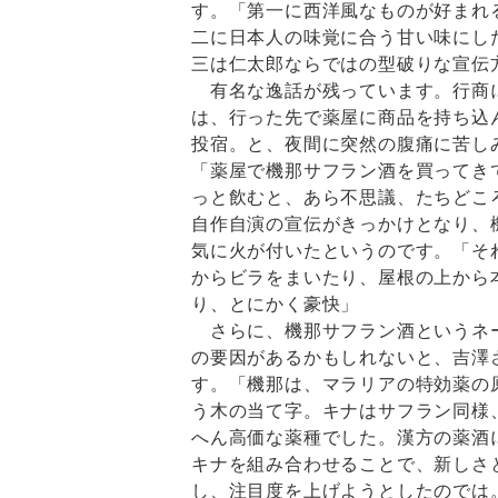
す。「第一に西洋風なものが好まれ
二に日本人の味覚に合う甘い味にし
三は仁太郎ならではの型破りな宣伝
有名な逸話が残っています。行商
は、行った先で薬屋に商品を持ち込
投宿。と、夜間に突然の腹痛に苦し
「薬屋で機那サフラン酒を買ってき
っと飲むと、あら不思議、たちどこ
自作自演の宣伝がきっかけとなり、
気に火が付いたというのです。「そ
からビラをまいたり、屋根の上から
り、とにかく豪快」
さらに、機那サフラン酒というネ
の要因があるかもしれないと、吉澤
す。「機那は、マラリアの特効薬の
う木の当て字。キナはサフラン同様
へん高価な薬種でした。漢方の薬酒
キナを組み合わせることで、新しさ
し、注目度を上げようとしたのでは