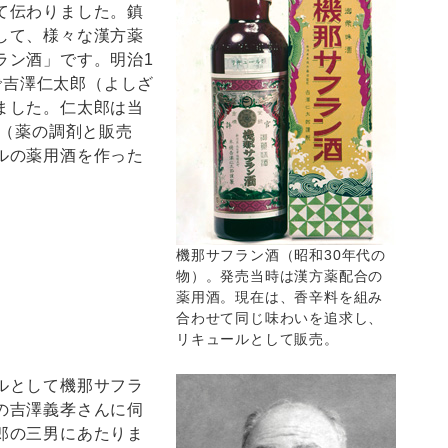
て伝わりました。鎮
して、様々な漢方薬
ラン酒」です。明治1
)で吉澤仁太郎（よしざ
ました。仁太郎は当
屋（薬の調剤と販売
ルの薬用酒を作った
機那サフラン酒（昭和30年代の
物）。発売当時は漢方薬配合の
薬用酒。現在は、香辛料を組み
合わせて同じ味わいを追求し、
リキュールとして販売。
ルとして機那サフラ
の吉澤義孝さんに伺
郎の三男にあたりま