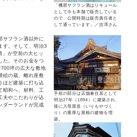
「機那サフラン酒はリキュール
として今も本舗で販売している
ので、公開時期は販売責任者と
して通っています」／吉澤さん
那サフラン酒以外に
ます。そして、明治3
萄酒」が空前の大ヒッ
した。そのお金をつ
700坪の広大な敷地
鏝絵の蔵、離れ座敷
うほど建築に打ち込
て昭和へ。材料、工
手前の部分は店舗兼住居として
工夫やこだわりが込
明治27年（1894）に建築され、
ンダーランドが完成
後に入母屋造（いりもやづく
り）の重厚な屋根の建物を増
築。