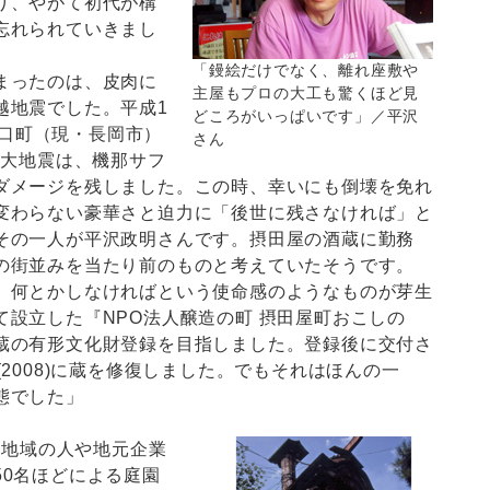
り、やがて初代が構
忘れられていきまし
「鏝絵だけでなく、離れ座敷や
まったのは、皮肉に
主屋もプロの大工も驚くほど見
越地震でした。平成1
どころがいっぱいです」／平沢
郡川口町（現・長岡市）
さん
巨大地震は、機那サフ
ダメージを残しました。この時、幸いにも倒壊を免れ
変わらない豪華さと迫力に「後世に残さなければ」と
その一人が平沢政明さんです。摂田屋の酒蔵に勤務
の街並みを当たり前のものと考えていたそうです。
何とかしなければという使命感のようなものが芽生
設立した『NPO法人醸造の町 摂田屋町おこしの
蔵の有形文化財登録を目指しました。登録後に交付さ
2008)に蔵を修復しました。でもそれはほんの一
態でした」
、地域の人や地元企業
50名ほどによる庭園