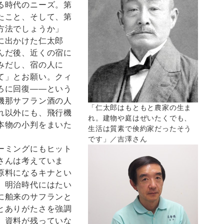
る時代のニーズ。第
たこと、そして、第
方法でしょうか」
に出かけた仁太郎
んだ後、近くの宿に
みだし、宿の人に
て」とお願い。クィ
ろに回復――という
機那サフラン酒の人
「仁太郎はもともと農家の生ま
れ以外にも、飛行機
れ。建物や庭はぜいたくでも、
本物の小判をまいた
生活は質素で倹約家だったそう
です」／吉澤さん
ーミングにもヒット
さんは考えていま
原料になるキナとい
、明治時代にはたい
に舶来のサフランと
とありがたさを強調
。資料が残っていな