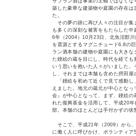
サフラン酒は事業の主軸ではなくな
築した豪華な建築物や庭園の存在は
た。
その夢の跡に再び人々の注目が集
も多くの深刻な被害をもたらした中
6年（2004）10月23日、北魚沼
を震源とするマグニチュード6.8の
ラン酒本舗の建物や庭園にも大きな
た鏝絵の蔵を目にし、時代を経ても
いう思いを抱いた人々がいました。
し、それまでは本舗も含めた摂田屋
「鏝絵を初めて近くで見て感動し、
えました。地元の蔵元が中心となって
会』が中心となって、まず、鏝絵の
れた復興基金を活用して、平成20年(
部。本舗のほとんどは手付かずの状
そこで、平成21年（2009）から
に働く人に呼びかけ、ボランティア