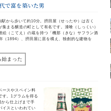
代で富を築いた男
内駅から歩いて約10分。摂田屋（せったや）は古く
が集まる醸造の町として有名です。漆喰（しっくい）
鏝絵（こてえ）の蔵を持つ「機那（きな）サフラン酒
年（1894）、摂田屋に居を構え、独創的な建物を
ら始まった
ベースやスペイン料
です。1グラムを得る
穫から仕上げまで手
パイスといわれてい