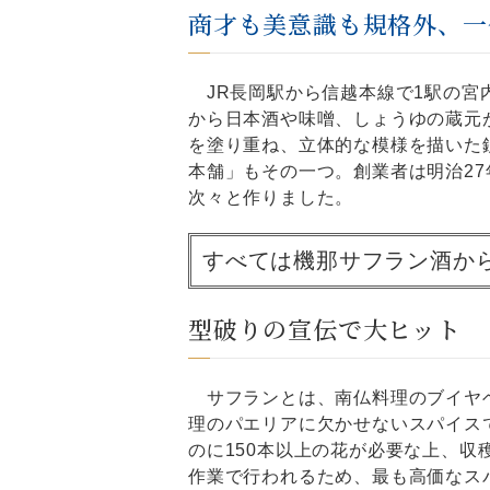
商才も美意識も規格外、一
JR長岡駅から信越本線で1駅の宮
から日本酒や味噌、しょうゆの蔵元
を塗り重ね、立体的な模様を描いた
本舗」もその一つ。創業者は明治27
次々と作りました。
すべては機那サフラン酒か
型破りの宣伝で大ヒット
サフランとは、南仏料理のブイヤ
理のパエリアに欠かせないスパイス
のに150本以上の花が必要な上、収
作業で行われるため、最も高価なス