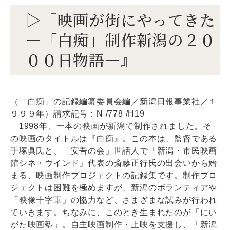
▷『映画が街にやってきた
―「白痴」制作新潟の２０
００日物語―』
（「白痴」の記録編纂委員会編／新潟日報事業社／１
９９９年）請求記号：N /778 /H19
1998年、一本の映画が新潟で制作されました。そ
の映画のタイトルは『白痴』。この本は、監督である
手塚眞氏と、「安吾の会」世話人で「新潟・市民映画
館シネ・ウインド」代表の斎藤正行氏の出会いから始
まる、映画制作プロジェクトの記録集です。制作プロ
ジェクトは困難を極めますが、新潟のボランティアや
「映像十字軍」の協力など、さまざまな試みが行われ
ていきます。ちなみに、このとき生まれたのが「にい
がた映画塾」。自主映画制作・上映を支援し、「新潟