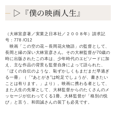
▷『僕の映画人生』
（大林宣彦著／実業之日本社／２００８年）請求記
号：778 /O12
映画「この空の花～長岡花火物語」の監督として、
長岡と縁の深い大林宣彦さん。その大林監督が70歳の
時に出版されたこの本は、少年時代のエピソードに加
え、主な作品の背景も監督自身によって語られた、
「ぼくの自伝のような、恥ずかしくもまだまだ早過ぎ
る一冊」（「“あとがき”は蛇足でしょうが、書きたい
ことは有ります。」より）。映画に携わる者として、
また人生の先輩として、大林監督からのたくさんのメ
ッセージが伝わってくる1冊。大林監督が「格別の悦
び」と言う、和田誠さんの装丁も必見です。