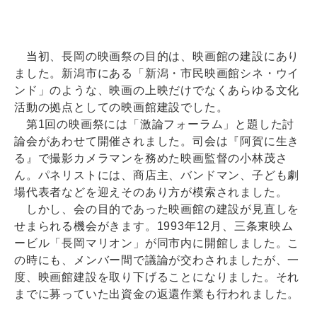
当初、長岡の映画祭の目的は、映画館の建設にあり
ました。新潟市にある「新潟・市民映画館シネ・ウイ
ンド」のような、映画の上映だけでなくあらゆる文化
活動の拠点としての映画館建設でした。
第1回の映画祭には「激論フォーラム」と題した討
論会があわせて開催されました。司会は『阿賀に生き
る』で撮影カメラマンを務めた映画監督の小林茂さ
ん。パネリストには、商店主、バンドマン、子ども劇
場代表者などを迎えそのあり方が模索されました。
しかし、会の目的であった映画館の建設が見直しを
せまられる機会がきます。1993年12月、三条東映ム
ービル「長岡マリオン」が同市内に開館しました。こ
の時にも、メンバー間で議論が交わされましたが、一
度、映画館建設を取り下げることになりました。それ
までに募っていた出資金の返還作業も行われました。