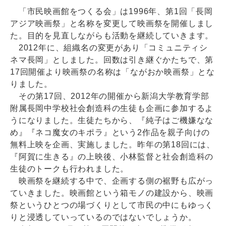
「市民映画館をつくる会」は1996年、第1回「長岡
アジア映画祭」と名称を変更して映画祭を開催しまし
た。目的を見直しながらも活動を継続していきます。
2012年に、組織名の変更があり「コミュニティシ
ネマ長岡」としました。回数は引き継ぐかたちで、第
17回開催より映画祭の名称は「ながおか映画祭」とな
りました。
その第17回、2012年の開催から新潟大学教育学部
附属長岡中学校社会創造科の生徒も企画に参加するよ
うになりました。生徒たちから、『純子はご機嫌なな
め』『ネコ魔女のキポラ』という2作品を親子向けの
無料上映を企画、実施しました。昨年の第18回には、
『阿賀に生きる』の上映後、小林監督と社会創造科の
生徒のトークも行われました。
映画祭を継続する中で、企画する側の裾野も広がっ
ていきました。映画館という箱モノの建設から、映画
祭というひとつの場づくりとして市民の中にもゆっく
りと浸透していっているのではないでしょうか。