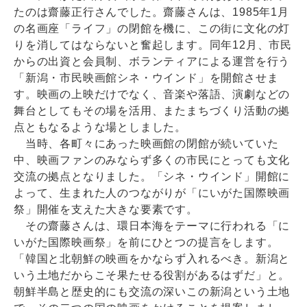
たのは齋藤正行さんでした。齋藤さんは、1985年1月
の名画座「ライフ」の閉館を機に、この街に文化の灯
りを消してはならないと奮起します。同年12月、市民
からの出資と会員制、ボランティアによる運営を行う
「新潟・市民映画館シネ・ウインド」を開館させま
す。映画の上映だけでなく、音楽や落語、演劇などの
舞台としてもその場を活用、またまちづくり活動の拠
点ともなるような場としました。
当時、各町々にあった映画館の閉館が続いていた
中、映画ファンのみならず多くの市民にとっても文化
交流の拠点となりました。「シネ・ウインド」開館に
よって、生まれた人のつながりが「にいがた国際映画
祭」開催を支えた大きな要素です。
その齋藤さんは、環日本海をテーマに行われる「に
いがた国際映画祭」を前にひとつの提言をします。
「韓国と北朝鮮の映画をかならず入れるべき。新潟と
いう土地だからこそ果たせる役割があるはずだ」と。
朝鮮半島と歴史的にも交流の深いこの新潟という土地