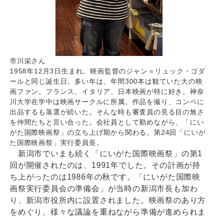
市川栄さん
1958年12月3日生まれ。映画監督のジャン＝リュック・ゴダ
ールと同じ誕生日。多い年は、年間300本は観ていた大の映
画ファン。フランス、イタリア、日本映画が特に好き。神奈
川大学在学中は映画サークルに所属。作品を撮り、コンペに
出品するも落選が続いた。そんな時も審査員の見る目の無さ
を仲間たちと言い合った。会社員として勤めながら、「にい
がた国際映画祭」の立ち上げ期から関わる。第24回「にいが
た国際映画祭」実行委員長。
新潟市でいまも続く「にいがた国際映画祭」の第1
回が開催されたのは、1991年でした。その計画が持
ち上がったのは1986年の秋です。「にいがた国際映
画祭実行委員会の準備会」が当時の新潟市長も加わ
り、新潟市役所内に設置されました。映画祭のあり方
をめぐり、様々な議論を重ねながら準備が進められま