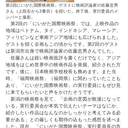
第2回にいがた国際映画祭。ゲストに映画評論家の佐藤忠男
さん（上段右から3番目）を招いた。終了後、実行委員のメ
ンバーと撮影。
第2回の「にいがた国際映画祭」では、上映作品の
地域はベトナム、タイ、インドネシア、マレーシア、
フィリピンなど東南アジア地域にも広げられました。
ゲストを招く企画もこの頃からです。第2回のゲスト
は新潟市出身で映画評論家の佐藤忠男さんでした。
佐藤さんは鋭い映画批評を書くだけでなく、アジア
地域をはじめ世界中の映画作品を発掘、紹介された方
です。後に、日本映画学校校長も務めます。また当
時、「福岡映画祭」（福岡県）に関わっていたことも
あり、「にいがた国際映画祭」の実行委員にもぜひ見
に来てもらいたいと声をかけたそうです。
新潟の映画祭を見て、「企画の意図が散漫になって
いる。実行委員会が本気で伝えたいテーマはなにか、
紹介したい作品はなんなのかしっかりと考えてみる必
要がある」との厳しくも期待の込もった感想を述べま
した。現在、「にいがた国際映画祭」実行委員長の市