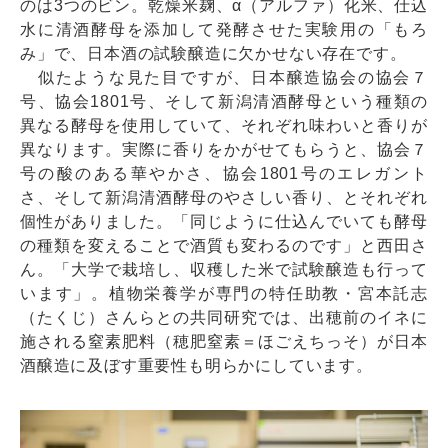
のは3つのビン。乾燥米麹、α（アルファ）化米、仕込
水に清酒酵母を添加して発酵させた実験用の「もろ
み」で、日本酒の試験醸造に欠かせない存在です。
似たような見た目ですが、日本醸造協会の協会７
号、協会1801号、そして新潟清酒酵母という種類の
異なる酵母を使用していて、それぞれ味わいと香りが
異なります。実際に香りをかがせてもらうと、協会７
号の酸のある華やかさ、協会1801号のエレガント
さ、そして新潟清酒酵母のやさしい香り、とそれぞれ
個性がありました。「同じように仕込んでいても酵母
の種類を変えることで酒質も変わるのです」と西田さ
ん。「大学で栽培し、収穫した米で試験醸造も行って
います」。植物栄養学が専門の特任助教・宮本託志
（たくじ）さんらとの共同研究では、出穂前のイネに
施される窒素肥料（穂肥窒素＝ほごえちっそ）が日本
酒醸造に及ぼす重要性も明らかにしています。