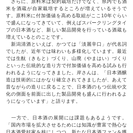
さらに、原料米は契約栽培だけでなく、県内でも酒
米を酒蔵が自家栽培するところが増えているそうで
す。原料米に付加価値を高める取組がここ10年ぐらい
で盛んになってきていて、例えばスパークリングタイ
プの日本酒など、新しい製品開発を行っている酒蔵も
増えているとのことです。
新潟清酒といえば、かつては「淡麗辛口」が代名詞
でしたが、近年では味わいも多様化しています。最近
では生酛（きもと）づくり、山廃（やまはい）づくり
といった伝統的な造り方で付加価値を高める試みも行
われるようになってきました。岸さんは、「日本酒醸
造は技術的にはかなり確立されてきましたが、あえて
昔ながらの造りに戻ることで、日本酒のもつ伝統や文
化の側面を前面に出した製品開発も盛んに行われるよ
うになっています」と語ります。
一方で、日本酒の展開には課題もあるようです。
「国内市場を拡大させるためには知識が豊富で熱心な
日本酒愛好家を核にしつつ、新たな日本酒ファンを獲