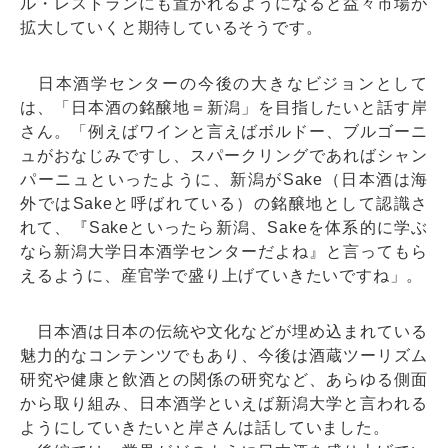
ル・レストランにも置かれるようになると益々市場が
拡大していくと期待しているそうです。
日本酒学センターの今後の大きなビジョンとして
は、「日本酒の銘醸地＝新潟」を目指したいと話す岸
さん。「例えばワインと言えばボルドー、ブルゴーニ
ュがおなじみですし、スパークリングであればシャン
パーニュといったように、新潟がSake（日本酒は海
外ではSakeと呼ばれている）の銘醸地として認識さ
れて、『Sakeといったら新潟、Sakeを体系的に学ぶ
なら新潟大学日本酒学センターだよね』と言ってもら
えるように、産官学で盛り上げていきたいですね」。
日本酒は日本の伝統や文化などが埋め込まれている
魅力的なコンテンツでもあり、今後は酒蔵ツーリズム
研究や健康と飲酒との関係の研究など、あらゆる側面
から取り組み、日本酒学といえば新潟大学と言われる
ようにしていきたいと岸さんは話していました。