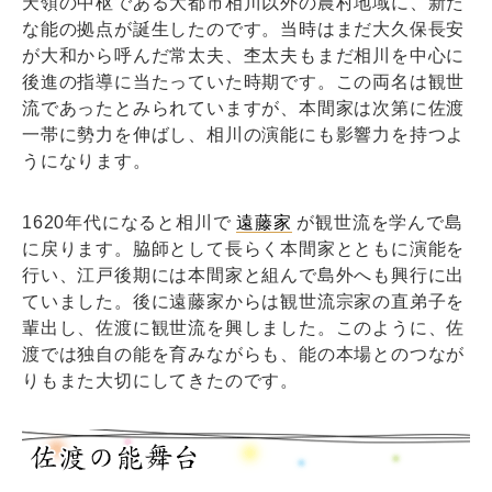
天領の中枢である大都市相川以外の農村地域に、新た
な能の拠点が誕生したのです。当時はまだ大久保長安
が大和から呼んだ常太夫、杢太夫もまだ相川を中心に
後進の指導に当たっていた時期です。この両名は観世
流であったとみられていますが、本間家は次第に佐渡
一帯に勢力を伸ばし、相川の演能にも影響力を持つよ
うになります。
1620年代になると相川で
遠藤家
が観世流を学んで島
に戻ります。脇師として長らく本間家とともに演能を
行い、江戸後期には本間家と組んで島外へも興行に出
ていました。後に遠藤家からは観世流宗家の直弟子を
輩出し、佐渡に観世流を興しました。このように、佐
渡では独自の能を育みながらも、能の本場とのつなが
りもまた大切にしてきたのです。