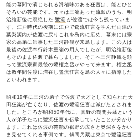
能の幕間で演じられる滑稽味のある狂言は、能とひと
そろいの芸能です。元々は三流あった流派のうち、明
治維新後に廃絶した
鷺流
が佐渡では今も残っていま
す。江戸時代の後期に江戸で鷺流狂言を学んだ両津の
葉梨源内が佐渡に戻りこれを島内に広め、幕末には宗
家の高弟に師事した三河静観が来島します。この人は
最後の佐渡奉行鈴木重嶺の用人でしたが、明治維新後
もそのまま佐渡で暮らしました。そこへ三河静観を頼
って鷺流宗家最後の鷺権之丞がやって来ます。権之丞
は数年間佐渡に滞在し鷺流狂言を島の人々に指導した
といわれます。
昭和19年に三河の弟子で佐渡で天才として知られた天
田狂楽が亡くなり、佐渡の鷺流狂言は滅びたとされま
した。ところが昭和50年代に、真野の鶴間兵蔵という
人が弟子たちに鷺流狂言を伝承していたことが分かり
ます。これは佐渡の芸能の裾野の広さと奥深さをかい
ま見せてくれる事例です。鶴間兵蔵は東京で鷺流狂言