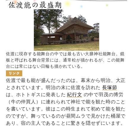
佐渡に現存する能舞台の中では最も古い大膳神社能舞台。鏡
板と呼ばれる舞台背景には、通常松が描かれるが、この能舞
台には常にはない日輪も描かれている。
佐渡で最も能が盛んだったのは、幕末から明治、大正
とされています。明治の末に佐渡を訪れた
長塚節
は、ホトトギスに発表した
紀行文
の中で羽茂の博労
（牛の仲買人）に連れられて神社で能を観た時のこと
を書いています。彼はこの時生まれて初めて能を観た
のですが、舞っているのが昼間ムラで見かけた桶屋で
あり、宿の主人であることに驚きを隠せずにいます。