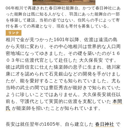
06年相川で再建された春日神社能舞台。かつて春日神社にあ
った能舞台は既に知る人がなく、羽茂にあった能舞台の一部
を移築して建設。当初の姿ではない。住民らの手によって寄
付を募っての再建となり、現在も寄付を募集している。
相川で金が見つかった1601年以降、佐渡は遠流の島
から天領に変わり、その中心地相川は世界的な人口周
密地域になってゆきました。その礎を築いたのが１６
０３年に佐渡代官として赴任した 大久保長安 です。
彼は武田信玄に仕えた猿楽師の息子に生まれ、徳川家
康に才を認められて石見銀山などの開発を手がけまし
たが、能を愛好することでも知られていました。尤も
当時の武士の間では豊臣秀吉が能好きで知られていた
ように珍しいことではありません。大久保長安就任以
前も、守護代として実質的に佐渡を支配していた
本間
氏
が能楽師を招いたことが知られています。
長安は就任翌年の1605年、自ら建立した
春日神社
で