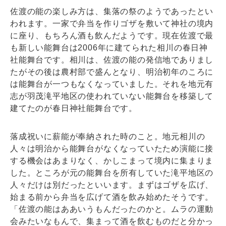
佐渡の能の楽しみ方は、集落の祭のようであったとい
われます。一家で弁当を作りゴザを敷いて神社の境内
に座り、もちろん酒も飲んだようです。現在佐渡で最
も新しい能舞台は2006年に建てられた相川の春日神
社能舞台です。相川は、佐渡の能の発信地でありまし
たがその後は農村部で盛んとなり、明治初年のころに
は能舞台が一つもなくなっていました。それを地元有
志が羽茂滝平地区の使われていない能舞台を移築して
建てたのが春日神社能舞台です。
落成祝いに薪能が奉納された時のこと。地元相川の
人々は明治から能舞台がなくなっていたため演能に接
する機会はあまりなく、かしこまって境内に集まりま
した。ところが元の能舞台を所有していた滝平地区の
人々だけは別だったといいます。まずはゴザを広げ、
始まる前から弁当を広げて酒を飲み始めたそうです。
「佐渡の能はああいうもんだったのかと。ムラの運動
会みたいなもんで、集まって酒を飲むものだと分かっ