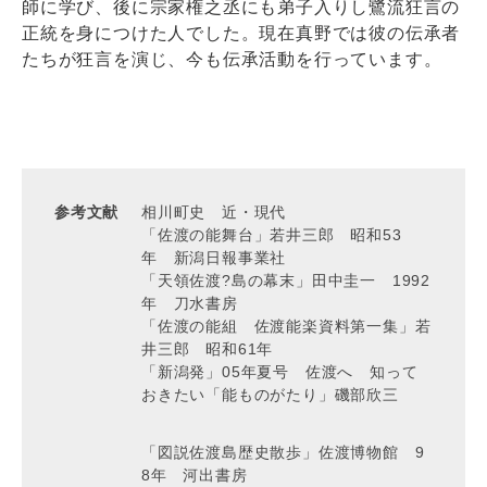
師に学び、後に宗家権之丞にも弟子入りし鷺流狂言の
正統を身につけた人でした。現在真野では彼の伝承者
たちが狂言を演じ、今も伝承活動を行っています。
参考文献
相川町史 近・現代
「佐渡の能舞台」若井三郎 昭和53
年 新潟日報事業社
「天領佐渡?島の幕末」田中圭一 1992
年 刀水書房
「佐渡の能組 佐渡能楽資料第一集」若
井三郎 昭和61年
「新潟発」05年夏号 佐渡へ 知って
おきたい「能ものがたり」磯部欣三
「図説佐渡島歴史散歩」佐渡博物館 9
8年 河出書房