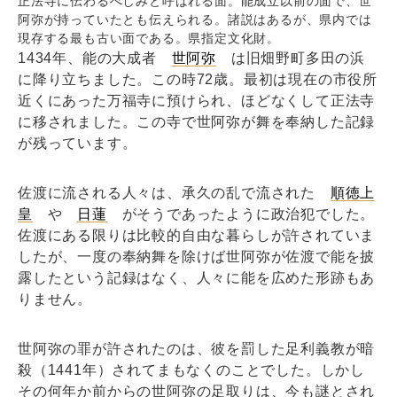
正法寺に伝わるべしみと呼ばれる面。能成立以前の面で、世
阿弥が持っていたとも伝えられる。諸説はあるが、県内では
現存する最も古い面である。県指定文化財。
1434年、能の大成者
世阿弥
は旧畑野町多田の浜
に降り立ちました。この時72歳。最初は現在の市役所
近くにあった万福寺に預けられ、ほどなくして正法寺
に移されました。この寺で世阿弥が舞を奉納した記録
が残っています。
佐渡に流される人々は、承久の乱で流された
順徳上
皇
や
日蓮
がそうであったように政治犯でした。
佐渡にある限りは比較的自由な暮らしが許されていま
したが、一度の奉納舞を除けば世阿弥が佐渡で能を披
露したという記録はなく、人々に能を広めた形跡もあ
りません。
世阿弥の罪が許されたのは、彼を罰した足利義教が暗
殺（1441年）されてまもなくのことでした。しかし
その何年か前からの世阿弥の足取りは、今も謎とされ