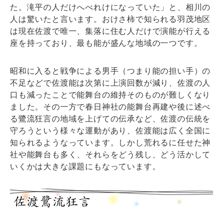
た。滝平の人だけへべれけになっていた」と、相川の
人は驚いたと言います。おけさ柿で知られる羽茂地区
は現在佐渡で唯一、集落に住む人だけで演能が行える
座を持っており、最も能が盛んな地域の一つです。
昭和に入ると戦争による男手（つまり能の担い手）の
不足などで佐渡能は次第に上演回数が減り、佐渡の人
口も減ったことで能舞台の維持そのものが難しくなり
ました。その一方で春日神社の能舞台再建や後に述べ
る鷺流狂言の地域を上げての伝承など、佐渡の伝統を
守ろうという様々な運動があり、佐渡能は広く全国に
知られるようなっています。しかし荒れるに任せた神
社や能舞台も多く、それらをどう残し、どう活かして
いくかは大きな課題にもなっています。