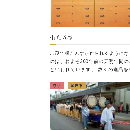
桐たんす
加茂で桐たんすが作られるようにな
のは、およそ200年前の天明年間の
といわれています。 数々の逸品を
出してきたその技は脈々と受け継が
その伝統と優れた品質が評価され、
祭り
加茂市
51年、通商産業大臣より伝統的工芸
[…]