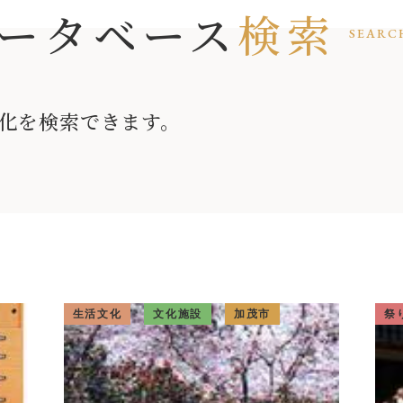
ータベース
検索
SEARC
化を検索できます。
生活文化
文化施設
加茂市
祭