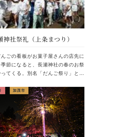
瀬神社祭礼（上条まつり）
だんごの看板がお菓子屋さんの店先に
つ季節になると、長瀬神社の春のお祭
やってくる。別名「だんご祭り」とも
ばれている。全国的にもめずらしい六
形の御神輿が行列に繰り出す。また9
り
加茂市
15日にはスターマイン・2尺玉等の花
…]