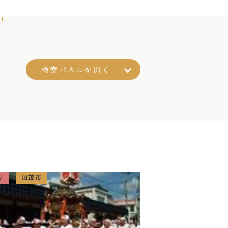
H
検索パネルを
開く
り
加茂市