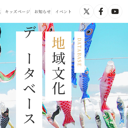
化
キッズページ
お知らせ
イベント
データベース
地
DATABASE
域文化