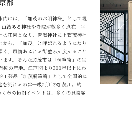
京都
市内には、「加茂のお明神様」として親
、由緒ある神社や寺院が数多く点在。平
社の荘園となり、青海神社に上賀茂神社
とから、「加茂」と呼ばれるようになり
深く、風情あふれる街並みが広がること
います。そんな加茂市は「桐箪笥」の生
有数の産地。江戸期より200年以上にわ
的工芸品「加茂桐箪笥」として全国的に
地を流れるのは一級河川の加茂川。約
泳ぐ春の恒例イベントは、多くの見物客