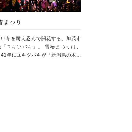
椿まつり
しい冬を耐え忍んで開花する、加茂市
花「ユキツバキ」。 雪椿まつりは、
和41年にユキツバキが「新潟県の木」
指定されたことをきっかけとして昭和
2年から始まりました。 雪椿まつり
、毎年4月に加茂山公園で開催され、
…]