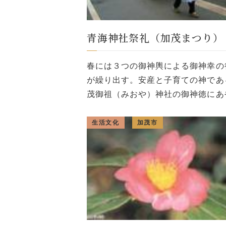
青海神社祭礼（加茂まつり）
春には３つの御神輿による御神幸の
が繰り出す。安産と子育ての神であ
茂御祖（みおや）神社の御神徳にあ
り、我が子が健やかに育つようにと
児に華やかな産衣を着飾ってお供す
生活文化
加茂市
とから「乳母まつり」とも呼ばれ
る。ま […]