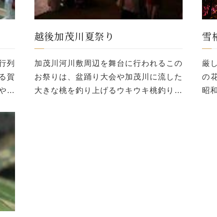
越後加茂川夏祭り
雪
行列
加茂川河川敷周辺を舞台に行われるこの
厳
る賀
お祭りは、盆踊り大会や加茂川に流した
の
やか
大きな桃を釣り上げるウキウキ桃釣り大
昭
、乳
会などのイベントが行われ、クライマッ
に
るこ
クスには、加茂川を縦断する大ナイアガ
4
てい
ラ花火などの花火大会が行われる。すぐ
は
近く […]
休 [