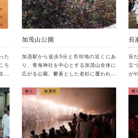
加茂山公園
長
った
加茂駅から徒歩5分と市街地の近くにあ
笹
ころ
り、青海神社を中心とする加茂山全体に
立
生み
広がる公園。鬱蒼とした老杉に覆われた
が
れ、
山で、春になると雪椿園を中心に数多く
呼
昭和
の雪椿の花が咲き乱れ、日本一の雪椿群
角
祭り
加茂市
祭
品「
生地として知られている。公園内にはそ
月
の他 […]
火 [