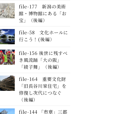
file-177 新潟の美術
館・博物館にある「お
宝」（後編）
file-58 文化ホールに
行こう！(後編）
file-156 後世に残すべ
き風流踊「大の阪」
「綾子舞」（後編）
file-164 重要文化財
「旧長谷川家住宅」を
修復し次代につなぐ
（後編）
file-144 「市章」三都