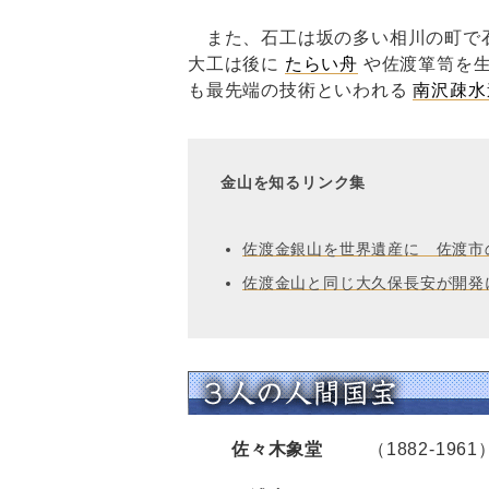
また、石工は坂の多い相川の町で
大工は後に
たらい舟
や佐渡箪笥を生
も最先端の技術といわれる
南沢疎水
金山を知るリンク集
佐渡金銀山を世界遺産に 佐渡市
佐渡金山と同じ大久保長安が開発
佐々木象堂
（1882-1961