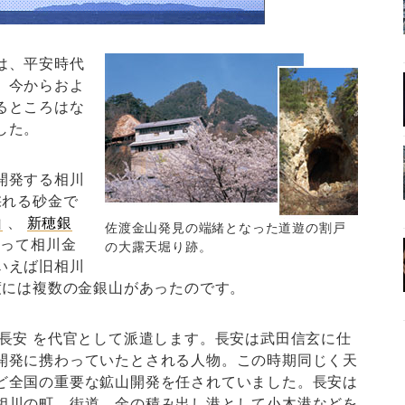
は、平安時代
。今からおよ
るところはな
した。
開発する相川
れる砂金で
山
、
新穂銀
佐渡金山発見の端緒となった道遊の割戸
入って相川金
の大露天堀り跡。
いえば旧相川
には複数の金銀山があったのです。
長安 を代官として派遣します。長安は武田信玄に仕
開発に携わっていたとされる人物。この時期同じく天
ど全国の重要な鉱山開発を任されていました。長安は
相川の町、街道、金の積み出し港として小木港などを