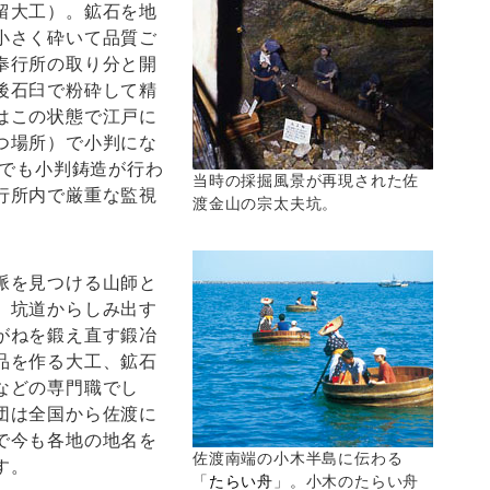
留大工）。鉱石を地
小さく砕いて品質ご
奉行所の取り分と開
後石臼で粉砕して精
はこの状態で江戸に
つ場所）で小判にな
渡でも小判鋳造が行わ
当時の採掘風景が再現された佐
行所内で厳重な監視
渡金山の宗太夫坑。
脈を見つける山師と
、坑道からしみ出す
がねを鍛え直す鍛冶
品を作る大工、鉱石
などの専門職でし
団は全国から佐渡に
で今も各地の地名を
佐渡南端の小木半島に伝わる
す。
「
たらい舟
」。小木のたらい舟