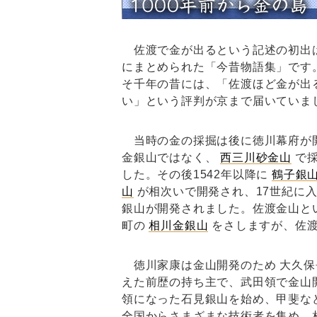
佐渡で金が出るという記述の初出
にまとめられた「今昔物語集」です
そ千年の昔には、「佐渡ほど金が出
い」という評判が京まで届いていま
当時の金の採掘は後に徳川幕府が
金銀山ではなく、
西三川砂金山
で採
した。その後1542年以降に
鶴子銀
山
が相次いで開発され、17世紀に
銀山が開発されました。佐渡金山と
町の
相川金銀山
をさしますが、佐渡
徳川家康は金山開発のため 大久保
えた前歴の持ち主で、武田領で金山
領になった石見銀山を始め、甲斐な
全国からさまざまな技術者を集め、