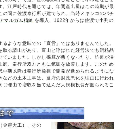
す。江戸時代を通じては、年間産出量はこの時期が最
この間に佐渡奉行所が建てられ、当時メキシコのバチ
アマルガム精錬
を導入、1622年からは佐渡で小判の
るような意味での「直営」ではありませんでした。
を取る請山があり、直山と呼ばれた経営法でも消耗品
せていました。しかし採算が悪くなったり、坑道が浸
山師、奉行所双方ともに鉱脈を放棄します。このため
代中期以降は奉行所負担で開発が進められるようにな
きなどの土木工事は、幕府の財政悪化を理由に行われ
同じ理由で増収を当て込んだ大規模投資が図られるこ
（金穿大工）、その