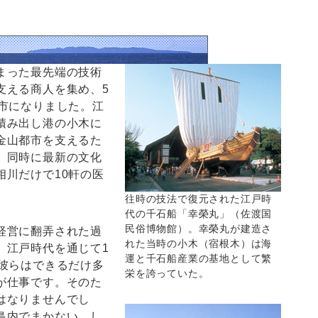
まった最先端の技術
支える商人を集め、5
都市になりました。江
積み出し港の小木に
金山都市を支えるた
。同時に最新の文化
相川だけで10軒の医
往時の技法で復元された江戸時
代の千石船「幸榮丸」（佐渡国
民俗博物館）。幸榮丸が建造さ
経営に翻弄された過
れた当時の小木（宿根木）は海
。江戸時代を通じて1
運と千石船産業の基地として繁
、彼らはできるだけ多
栄を誇っていた。
が仕事です。そのた
はなりませんでし
島内でまかない、し