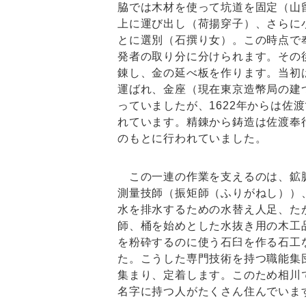
脇では木材を使って坑道を固定（山
上に運び出し（荷揚穿子）、さらに
とに選別（石撰り女）。この時点で
発者の取り分に分けられます。その
錬し、金の延べ板を作ります。当初
運ばれ、金座（現在東京造幣局の建
っていましたが、1622年からは佐
れています。精錬から鋳造は佐渡奉
のもとに行われていました。
この一連の作業を支えるのは、鉱
測量技師（振矩師（ふりがねし））
水を排水するための水替え人足、た
師、桶を始めとした水抜き用の木工
を粉砕するのに使う石臼を作る石工
た。こうした専門技術を持つ職能集
集まり、定着します。このため相川
名字に持つ人がたくさん住んでいま