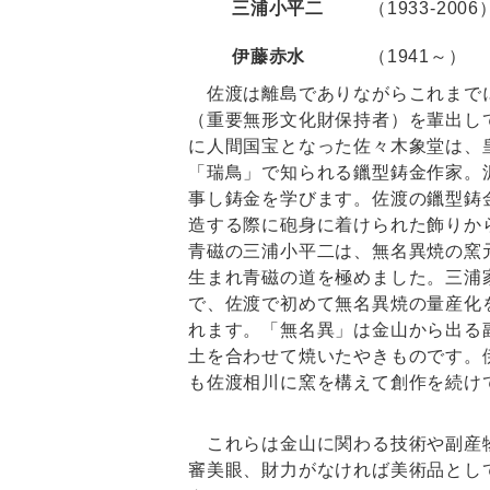
三浦小平二
（1933-200
伊藤赤水
（1941～）
佐渡は離島でありながらこれまで
（重要無形文化財保持者）を輩出し
に人間国宝となった佐々木象堂は、
「瑞鳥」で知られる鑞型鋳金作家。
事し鋳金を学びます。佐渡の鑞型鋳
造する際に砲身に着けられた飾りか
青磁の三浦小平二は、無名異焼の窯
生まれ青磁の道を極めました。三浦
で、佐渡で初めて無名異焼の量産化
れます。「無名異」は金山から出る
土を合わせて焼いたやきものです。
も佐渡相川に窯を構えて創作を続け
これらは金山に関わる技術や副産物
審美眼、財力がなければ美術品とし