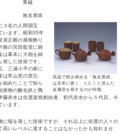
6）
青磁
無名異焼
に３名の人間国宝
ています。昭和35年
皇居正殿の屋根飾り
沢根の宮田藍堂に師
金は幕末に大砲を鋳
ら発した技術です。
元、三浦小平の家に
家は常山窯の窯元
高温で焼き締める「無名異焼」
を始めたことで知ら
は非常に硬く、たたくと澄んだ
金属音を発するのが特徴。
副産物の酸化鉄と陶
伊藤赤水は佐渡楽焼創始者、初代赤水から５代目。今
ています。
に端を発した技術ですが、それ以上に佐渡の人々の
て高いレベルに達することはなかったかも知れませ