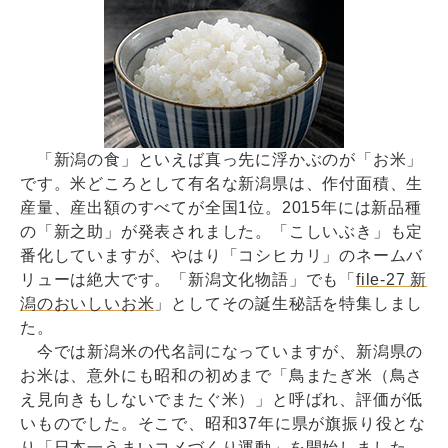
「新潟の食」といえば真っ先に浮かぶのが「お米」
です。米どころとして有名な新潟県は、作付面積、生
産量、産出額のすべてが全国1位。2015年には新品種
の「新之助」が発表されました。「こしいぶき」も定
番化していますが、やはり「コシヒカリ」のネームバ
リューは絶大です。「新潟文化物語」でも「
file-27 新
潟のおいしいお米
」としてその誕生秘話を特集しまし
た。
今では新潟米の代名詞になっていますが、新潟県の
お米は、意外にも昭和の初めまで「鳥またぎ米（鳥さ
え見向きもしないでまたぐ米）」と呼ばれ、評価が低
いものでした。そこで、昭和37年に県が旗振り役とな
り「日本一うまいコメづくり運動」を開始しました。