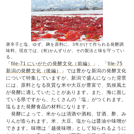
唐辛子と塩、ゆず、麹を原料に、3年かけて作られる発酵調
味料。現在では、(有)かんずりが、その製法と味を守ってい
る。
「
file-71 にいがたの発酵文化（前編）
」、「
file-75
新潟の発酵文化（後編）
」では豊かな新潟の発酵文化
について特集していますが、新潟で盛んになった背景
には、原料となる良質な米や大豆が豊富で、気候風土
が発酵に適していたことがあります。また、海に面し
ている県ですから、たくさんの「塩」がつくれます。
塩もまた発酵食品の材料になります。
発酵によって、米からは清酒や酒粕、甘酒、酢、み
りんが造られます。米、大豆、塩からは醤油や味噌が
できます。味噌は「越後味噌」として知られるように