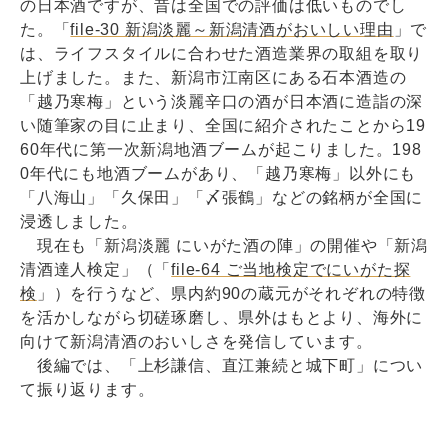
の日本酒ですが、昔は全国での評価は低いものでし
た。「
file-30 新潟淡麗～新潟清酒がおいしい理由
」で
は、ライフスタイルに合わせた酒造業界の取組を取り
上げました。また、新潟市江南区にある石本酒造の
「越乃寒梅」という淡麗辛口の酒が日本酒に造詣の深
い随筆家の目に止まり、全国に紹介されたことから19
60年代に第一次新潟地酒ブームが起こりました。198
0年代にも地酒ブームがあり、「越乃寒梅」以外にも
「八海山」「久保田」「〆張鶴」などの銘柄が全国に
浸透しました。
現在も「新潟淡麗 にいがた酒の陣」の開催や「新潟
清酒達人検定」（「
file-64 ご当地検定でにいがた探
検
」）を行うなど、県内約90の蔵元がそれぞれの特徴
を活かしながら切磋琢磨し、県外はもとより、海外に
向けて新潟清酒のおいしさを発信しています。
後編では、「上杉謙信、直江兼続と城下町」につい
て振り返ります。