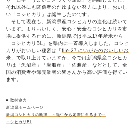
それ以外にも関係者のたゆまない努力により、おいし
い「コシヒカリ」は誕生したのです。
そして現在も、新潟県産コシヒカリの進化は続いて
います。よりおいしく、安心・安全なコシヒカリを市
場に提供するために、新潟県では平成17年産米から
「コシヒカリBL」を県内に一斉導入しました。コシヒ
カリがおいしい秘密は「
file-27 にいがたのおいしいお
米
」で取り上げていますが、今では新潟県産コシヒカ
リは「魚沼産」「岩船産」「佐渡産」などとして、全
国の消費者や卸売業者の皆さんから高い評価を得てい
ます。
■ 取材協力
新潟県ホームページ
新潟コシヒカリの軌跡 ～誕生から定着に至るまで～
コシヒカリBL