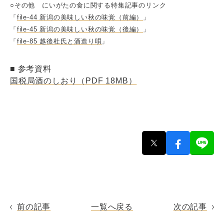
○その他 にいがたの食に関する特集記事のリンク
「
file-44 新潟の美味しい秋の味覚（前編）
」
「
file-45 新潟の美味しい秋の味覚（後編）
」
「
file-85 越後杜氏と酒造り唄
」
■ 参考資料
国税局酒のしおり（PDF 18MB）
前の記事
一覧へ戻る
次の記事