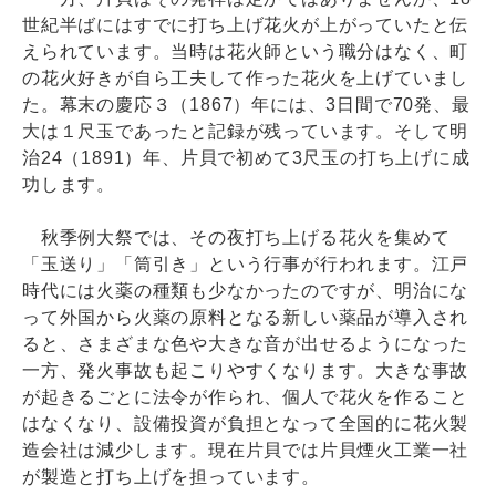
世紀半ばにはすでに打ち上げ花火が上がっていたと伝
えられています。当時は花火師という職分はなく、町
の花火好きが自ら工夫して作った花火を上げていまし
た。幕末の慶応３（1867）年には、3日間で70発、最
大は１尺玉であったと記録が残っています。そして明
治24（1891）年、片貝で初めて3尺玉の打ち上げに成
功します。
秋季例大祭では、その夜打ち上げる花火を集めて
「玉送り」「筒引き」という行事が行われます。江戸
時代には火薬の種類も少なかったのですが、明治にな
って外国から火薬の原料となる新しい薬品が導入され
ると、さまざまな色や大きな音が出せるようになった
一方、発火事故も起こりやすくなります。大きな事故
が起きるごとに法令が作られ、個人で花火を作ること
はなくなり、設備投資が負担となって全国的に花火製
造会社は減少します。現在片貝では片貝煙火工業一社
が製造と打ち上げを担っています。