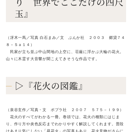
り 世界でここだけの四尺
玉』
（冴木一馬／写真 白石まみ／文 ぶんか社 ２００３ 郷貸７４
８－Ｓａ１４）
民家が立ち並ぶ中山間地の上空に、荘厳に浮かぶ大輪の花火。
山々に木霊す大音響が聞こえてきそうな作品です。
▷『花火の図鑑』
（泉谷玄作／写真・文 ポプラ社 ２００７ ５７５－Ｉ９９）
花火のすべてがわかる一冊。巻頭では、花火の種類にはじま
り、作り方や炎色反応までわかりやすく解説してくれます。普段
はあまり気にしない「昼花火」の写真もあり、花火見物がさらに