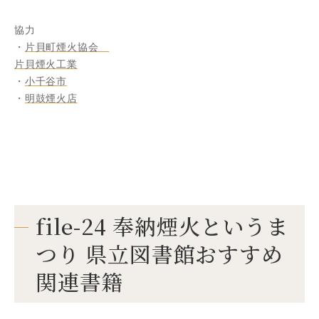
協力
・
片貝町煙火協会
片貝煙火工業
・
小千谷市
・
明鼓煙火店
file-24 奉納煙火というま
つり 県立図書館おすすめ
関連書籍