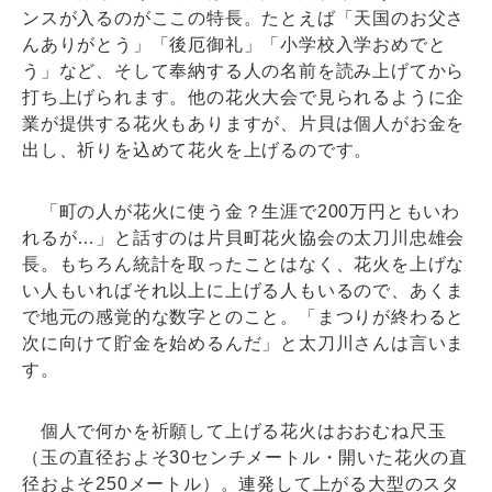
ンスが入るのがここの特長。たとえば「天国のお父さ
んありがとう」「後厄御礼」「小学校入学おめでと
う」など、そして奉納する人の名前を読み上げてから
打ち上げられます。他の花火大会で見られるように企
業が提供する花火もありますが、片貝は個人がお金を
出し、祈りを込めて花火を上げるのです。
「町の人が花火に使う金？生涯で200万円ともいわ
れるが…」と話すのは片貝町花火協会の太刀川忠雄会
長。もちろん統計を取ったことはなく、花火を上げな
い人もいればそれ以上に上げる人もいるので、あくま
で地元の感覚的な数字とのこと。「まつりが終わると
次に向けて貯金を始めるんだ」と太刀川さんは言いま
す。
個人で何かを祈願して上げる花火はおおむね尺玉
（玉の直径およそ30センチメートル・開いた花火の直
径およそ250メートル）。連発して上がる大型のスタ