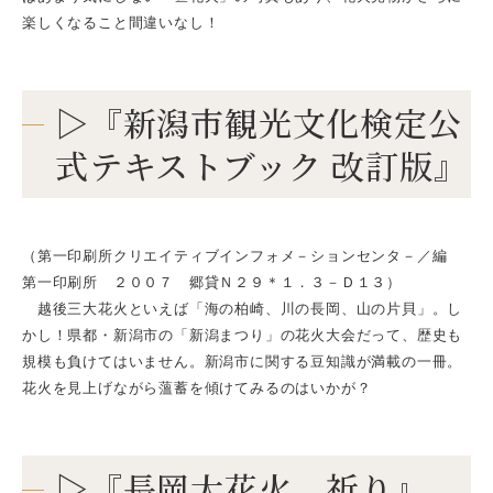
楽しくなること間違いなし！
▷『新潟市観光文化検定公
式テキストブック 改訂版』
（第一印刷所クリエイティブインフォメ－ションセンタ－／編
第一印刷所 ２００７ 郷貸Ｎ２９＊１．３－Ｄ１３）
越後三大花火といえば「海の柏崎、川の長岡、山の片貝」。し
かし！県都・新潟市の「新潟まつり」の花火大会だって、歴史も
規模も負けてはいません。新潟市に関する豆知識が満載の一冊。
花火を見上げながら薀蓄を傾けてみるのはいかが？
▷『長岡大花火 祈り』