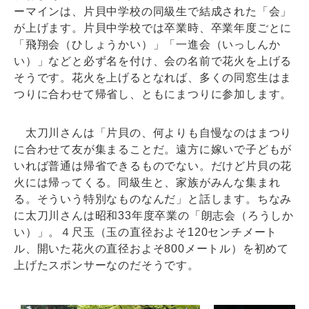
ーマインは、片貝中学校の同級生で結成された「会」
が上げます。片貝中学校では卒業時、卒業年度ごとに
「飛翔会（ひしょうかい）」「一進会（いっしんか
い）」などと必ず名を付け、会の名前で花火を上げる
そうです。花火を上げるとなれば、多くの同窓生はま
つりに合わせて帰省し、ともにまつりに参加します。
太刀川さんは「片貝の、何よりも自慢なのはまつり
に合わせて友が集まることだ。遠方に嫁いで子どもが
いれば普通は帰省できるものでない。だけど片貝の花
火には帰ってくる。同級生と、家族がみんな集まれ
る。そういう特別なものなんだ」と話します。ちなみ
に太刀川さんは昭和33年度卒業の「朗志会（ろうしか
い）」。４尺玉（玉の直径およそ120センチメート
ル、開いた花火の直径およそ800メートル）を初めて
上げたスポンサーなのだそうです。