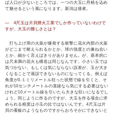
ば人口が少ないところでは、一つの大玉に丹精を込め
て魅せるという風になります。新潟は後者。
― 4尺玉は片貝煙火工業でしか作っていないわけで
すが、大玉の難しさとは？
打ち上げ用の火薬が爆発する衝撃に花火内部の火薬
がどこまで耐えられるかとか、球の強度との兼ね合い
とか、細かく言えばきりがありません。が、基本的に
は尺未満の花火も構造は同じなんです。小さい玉では
気づかない、もしくは気にならない誤差が、玉が大き
くなることで過誤できないものになってくる。例えば
角度が0.１ミリメートル狂った状態で線を引くと、そ
れが10センチメートルの直線なら気にする必要はない
けれど10メートル線を引いたら大きな狂いになるでし
ょう。同じように作るのですが、大玉を作る場合に求
められる精度は小玉の比ではないんです。4尺玉は片
貝の看板のようなものですからおろそかにできないと