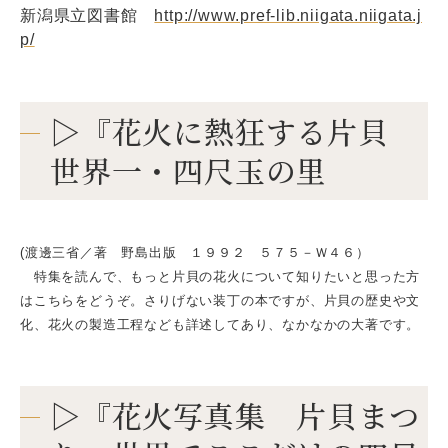
新潟県立図書館
http://www.pref-lib.niigata.niigata.j
p/
▷『花火に熱狂する片貝
世界一・四尺玉の里
(渡邊三省／著 野島出版 １９９２ ５７５－Ｗ４６）
特集を読んで、もっと片貝の花火について知りたいと思った方
はこちらをどうぞ。さりげない装丁の本ですが、片貝の歴史や文
化、花火の製造工程なども詳述してあり、なかなかの大著です。
▷『花火写真集 片貝まつ