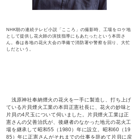
NHK朝の連続テレビ小説「こころ」の撮影時、工場をロケ地
として提供し花火師の演技指導にもあたったという本田さ
ん。春は各地の花火大会の準備で消防署や警察を回り、大忙
しだという。
浅原神社奉納煙火の花火を一手に製造し、打ち上げ
ている片貝煙火工業の本田正憲社長に、花火の妙味と
片貝の4尺玉について伺いました。片貝煙火工業は正
憲さんの父善治氏が、後継者のなかった地元の花火工
場を継承して昭和55（1980）年に設立。昭和60（19
85）年に正憲さんがそれまでの仕事を辞めて片貝に戻