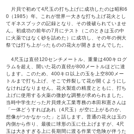
片貝で初めて4尺玉の打ち上げに成功したのは昭和6
0（1985）年。これが世界一大きな打ち上げ花火とし
てギネスブックの記録となり、その後破られていませ
ん。初成功の前年の7月にテスト（このときは玉の中
に火薬ではなく砂を詰めた）に成功し、その年の例大
祭では打ち上がったものの花火が開きませんでした。
4尺玉は直径120センチメートル、重量は400キログ
ラムを超え、開いた花の直径が800メートルほどに達
します。このため、400キロ以上の玉を上空800メー
トルまで打ち上げ、そこで炸裂して花が開くようにし
なければなりません。花火製造の精度とともに、打ち
上げに使用する火薬の微妙な調整が求められました。
当時中学生だった片貝煙火工業専務の本田和憲さんは
「一体どうすればあれ（4尺玉）が空に上がるのか、
想像がつかなかった」と話します。普通の花火は玉の
内側から作り、最後に球形の玉に仕上げますが、4尺
玉は大きすぎる上に長期間に渡る作業で危険が伴うた