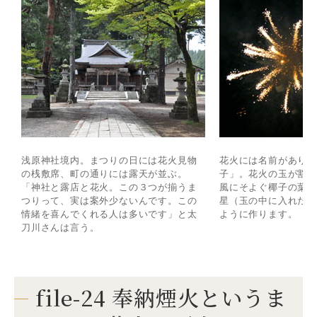
浅原神社境内。まつりの日には花火見物
花火には名前があり
の桟敷席、町の通りには露天が並ぶ。
子」。花火の玉が割
「神社と露店と花火。この３つが揃うま
風にそよぐ椰子の葉
つりって、実は案外少ないんです。この
星（玉の中に入れた
情緒を喜んでくれる人は多いです」と太
ように作ります。
刀川さんは言う。
file-24 奉納煙火というま