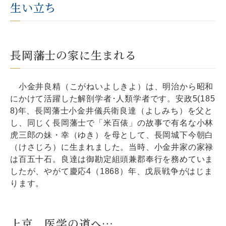
生い立ち
長岡藩士の家に生まれる
小金井良精（こがねいよしきよ）は、明治から昭和
にかけて活躍した解剖学者･人類学者です。安政5(185
8)年、長岡藩士小金井儀兵衛良達（よしみち）を父と
し、同じく長岡藩士で「米百俵」の故事で有名な小林
虎三郎の妹・幸（ゆき）を母として、長岡城下今朝白
（けさじろ）に生まれました。当時、小金井家の家禄
は百五十石。良達は御勘定組頭兼郡奉行を務めていま
したが、やがて慶応4（1868）年、戊辰戦争がはじま
ります。
上京、医学の道へ…