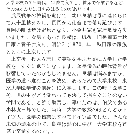
大学東校の学生時代。13歳で入学し、首席で卒業するなど、
その秀才ぶりは目をみはるものがあります。
戊辰戦争の戦禍を避けて、幼い良精は母に連れられ
て八十里越えをし、長岡から仙台まで落ち延びます。
長岡の町は焼け野原となり、小金井家も家屋敷等を失
いました。次男であった良精は、戦後、旧長岡藩士秋
田家に養子に入り、明治3（1870）年、秋田家の家族
とともに上京します。
上京後、役人を志して英語を学ぶために入学した学
校を、すぐに退学になります。薩長優先の時代背景が
影響していたのかもしれません。良精は悩みますが、
医学の道へ進むことを決め、あらためて大学東校（東
京大学医学部の前身）に入学します。この時「医学こ
そ、世の中がどう変わっても決して揺らぐことのない
学問である」と強く助言し、導いたのは、伯父である
小林虎三郎でした。当時、大学の教授のほとんどがド
イツ人、医学の授業はすべてドイツ語でした。そんな
未知の環境の中で、良精は熱心に学び、大学東校を首
席で卒業するのです。