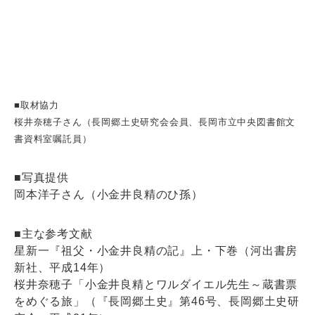
■取材協力
桜井奈穂子さん（長岡郷土史研究会会員、長岡市立中央図書館文
書資料室嘱託員）
■写真提供
岡本洋子さん（小金井良精のひ孫）
■主な参考文献
星新一『祖父・小金井良精の記』上・下巻（河出書房
新社、平成14年）
桜井奈穂子「小金井良精とワルダイエル先生～蔵書票
をめぐる旅」（『長岡郷土史』第46号、長岡郷土史研