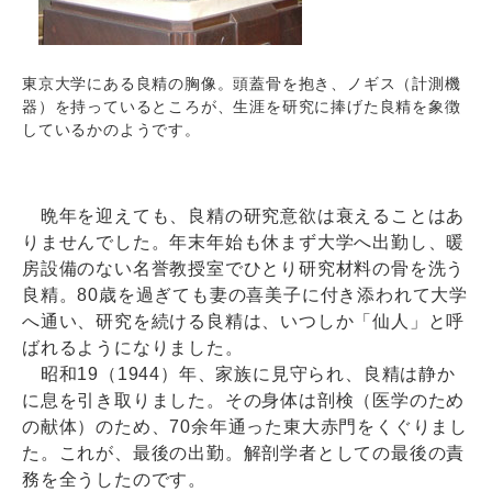
東京大学にある良精の胸像。頭蓋骨を抱き、ノギス（計測機
器）を持っているところが、生涯を研究に捧げた良精を象徴
しているかのようです。
晩年を迎えても、良精の研究意欲は衰えることはあ
りませんでした。年末年始も休まず大学へ出勤し、暖
房設備のない名誉教授室でひとり研究材料の骨を洗う
良精。80歳を過ぎても妻の喜美子に付き添われて大学
へ通い、研究を続ける良精は、いつしか「仙人」と呼
ばれるようになりました。
昭和19（1944）年、家族に見守られ、良精は静か
に息を引き取りました。その身体は剖検（医学のため
の献体）のため、70余年通った東大赤門をくぐりまし
た。これが、最後の出勤。解剖学者としての最後の責
務を全うしたのです。