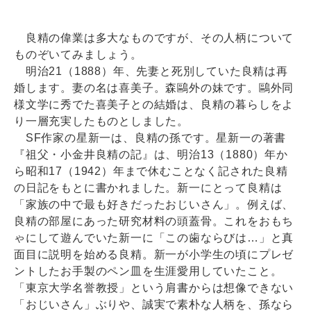
良精の偉業は多大なものですが、その人柄について
ものぞいてみましょう。
明治21（1888）年、先妻と死別していた良精は再
婚します。妻の名は喜美子。森鷗外の妹です。鷗外同
様文学に秀でた喜美子との結婚は、良精の暮らしをよ
り一層充実したものとしました。
SF作家の星新一は、良精の孫です。星新一の著書
『祖父・小金井良精の記』は、明治13（1880）年か
ら昭和17（1942）年まで休むことなく記された良精
の日記をもとに書かれました。新一にとって良精は
「家族の中で最も好きだったおじいさん」。例えば、
良精の部屋にあった研究材料の頭蓋骨。これをおもち
ゃにして遊んでいた新一に「この歯ならびは…」と真
面目に説明を始める良精。新一が小学生の頃にプレゼ
ントしたお手製のペン皿を生涯愛用していたこと。
「東京大学名誉教授」という肩書からは想像できない
「おじいさん」ぶりや、誠実で素朴な人柄を、孫なら