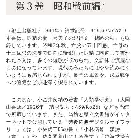
第３巻 昭和戦前編』
（郷土出版社／1996年）請求記号：918.6 /N72/2-3
本書は、良精の妻・喜美子の紀行文「越路の秋」を収
録しています。昭和3年秋、亡父の五十回忌、亡母の
十三回忌の法要で長岡に帰郷した良精に同道して書か
れた本文は、多くの短歌が収められ、文語体で流麗な
ものになっています。現代の私たちにはやや読みにく
いようにも感じられますが、長岡の風景や、戊辰戦争
への追憶などが趣深く綴られています。
このほか、小金井良精の著書『人類学研究』（大岡
山書店／1926年 請求記号：469/Ko25）なども当館
で所蔵しています。また、当館と県立文書館がインタ
ーネットで公開している「越後佐渡デジタルライブラ
リー」では、小林虎三郎の書（「小林病翁 漢詩
（書）」）や、佐久間象山による跋文（「岱海堂擡言