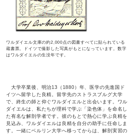
ワルダイエル文庫の約2,000点の図書すべてに貼られている
蔵書票。ドイツで撮影した写真がもとになっています。数字
はワルダイエルの生没年です。
大学卒業後、明治13（1880）年、医学の先進国ド
イツへ留学した良精。留学先のストラスブルグ大学
で、終生の師と仰ぐワルダイエルと出会います。ワル
ダイエルは、私たちが理科で学ぶ「染色体」を命名し
た有名な解剖学者です。彼のもとで熱心に学ぶ良精を
見込み、ワルダイエルは良精を自分の助手に任命しま
す。一緒にベルリン大学へ移ってからは、解剖実習の