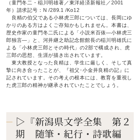
（童門冬二・稲川明雄著／東洋経済新報社／2001
年）請求記号：N /289.1 /Ko12
良精の伯父である小林虎三郎については、長岡にゆ
かりのある方はよくご存知かもしれません。本書は、
歴史作家の童門冬二氏による「小説米百俵―小林虎三
郎独言―」と、河井継之助記念館館長の稲川明雄氏に
よる「小林虎三郎とその時代」の2部で構成され、虎
三郎の思想、生涯が描き出されています。
東大教授となった良精は、学生に厳しく、そして真
摯に向き合ったことが、『祖父･小金井良精の記』に
記されています。その考えの根本には、教育を重視し
た虎三郎の精神が継承されていたことでしょう。
▷『新潟県文学全集 第２
期 随筆・紀行・詩歌編