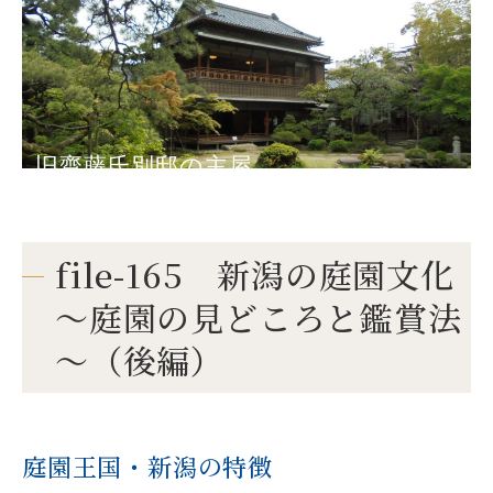
旧齋藤氏別邸の主屋
file-165 新潟の庭園文化
～庭園の見どころと鑑賞法
～（後編）
庭園王国・新潟の特徴