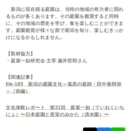
新潟に現在残る庭園は、当時の地域の有力者に関わ
るものが多くあります。その庭園を鑑賞すると同時
に、その地域の歴史を学び、食を楽しむことができま
す。庭園鑑賞が様々な面で新潟を知り、楽しむきっか
けになるかもしれません。
【取材協力】
・庭屋一如研究会 主宰 藤井哲郎さん
【関連記事】
file-165 新潟の庭園文化～孤高の庭師・田中泰阿弥
～（前編）
文化体験レポート 第31回 庭屋一如（ていおくいち
にょ）〜日本庭園と茶室のみかた（清水園）〜