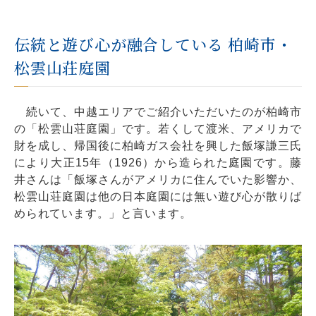
伝統と遊び心が融合している 柏崎市・
松雲山荘庭園
続いて、中越エリアでご紹介いただいたのが柏崎市
の「松雲山荘庭園」です。若くして渡米、アメリカで
財を成し、帰国後に柏崎ガス会社を興した飯塚謙三氏
により大正15年（1926）から造られた庭園です。藤
井さんは「飯塚さんがアメリカに住んでいた影響か、
松雲山荘庭園は他の日本庭園には無い遊び心が散りば
められています。」と言います。