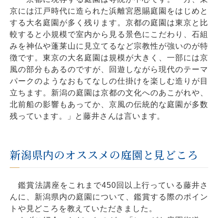
京には江戸時代に造られた浜離宮恩賜庭園をはじめと
する大名庭園が多く残ります。京都の庭園は東京と比
較すると小規模で室内から見る景色にこだわり、石組
みを神仏や蓬莱山に見立てるなど宗教性が強いのが特
徴です。東京の大名庭園は規模が大きく、一部には京
風の部分もあるのですが、回遊しながら現代のテーマ
パークのようなおもてなしの仕掛けを楽しむ造りが目
立ちます。新潟の庭園は京都の文化へのあこがれや、
北前船の影響もあってか、京風の伝統的な庭園が多数
残っています。」と藤井さんは言います。
新潟県内のオススメの庭園と見どころ
鑑賞法講座をこれまで450回以上行っている藤井さ
んに、新潟県内の庭園について、鑑賞する際のポイン
トや見どころを教えていただきました。