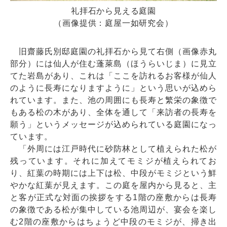
礼拝石から見える庭園
（画像提供：庭屋一如研究会）
旧齋藤氏別邸庭園の礼拝石から見て右側（画像赤丸
部分）には仙人が住む蓬萊島（ほうらいじま）に見立
てた岩島があり、これは「ここを訪れるお客様が仙人
のように長寿になりますように」という思いが込めら
れています。また、池の周囲にも長寿と繁栄の象徴で
もある松の木があり、全体を通して「来訪者の長寿を
願う」というメッセージが込められている庭園になっ
ています。
「外周には江戸時代に砂防林として植えられた松が
残っています。それに加えてモミジが植えられてお
り、紅葉の時期には上下は松、中段がモミジという鮮
やかな紅葉が見えます。この庭を屋内から見ると、主
と客が正式な対面の挨拶をする1階の座敷からは長寿
の象徴である松が集中している池周辺が、宴会を楽し
む2階の座敷からはちょうど中段のモミジが、掃き出