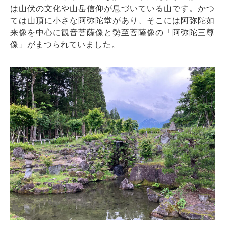
は山伏の文化や山岳信仰が息づいている山です。かつ
ては山頂に小さな阿弥陀堂があり、そこには阿弥陀如
来像を中心に観音菩薩像と勢至菩薩像の「阿弥陀三尊
像」がまつられていました。