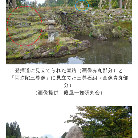
登拝道に見立てられた園路（画像赤丸部分）と
「阿弥陀三尊像」に見立てた三尊石組（画像青丸部
分）
（画像提供：庭屋一如研究会）