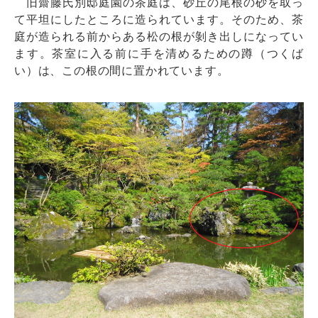
旧齋藤氏別邸庭園の茶庭は、砂丘の尾根の砂を取っ
て平坦にしたところに造られています。そのため、茶
庭が造られる前からある松の根が剝き出しになってい
ます。茶室に入る前に手を清めるための蹲（つくば
い）は、この根の間に置かれています。