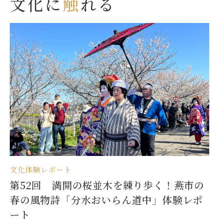
文化に
触
れる
文化体験レポート
第52回 満開の桜並木を練り歩く！燕市の
春の風物詩「分水おいらん道中」体験レポ
ート