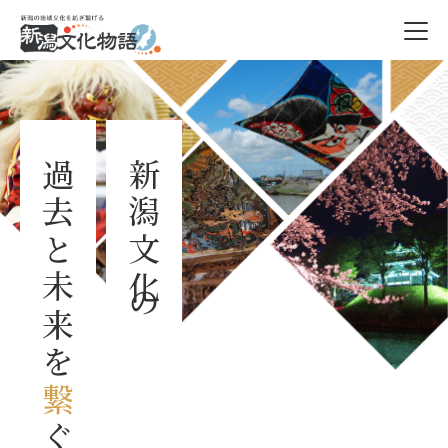
過去と未来を
新潟文化の
繋
ぐ