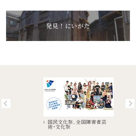
発見！にいがた
国民文化祭､全国障害者芸
NI
術･文化祭
To