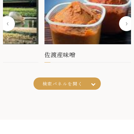
佐渡産味噌
妙宣
検索パネルを
開く